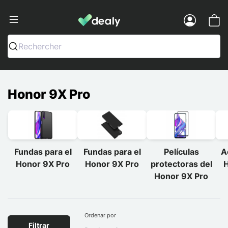
Dealy - Fundas y accesorios para smar
Menu
Rechercher
Honor 9X Pro
Fundas para el
Fundas para el
Películas
A
Honor 9X Pro
Honor 9X Pro
protectoras del
H
Honor 9X Pro
Ordenar por
Filtrar