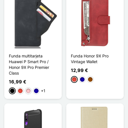
Funda multitarjeta
Funda Honor 9X Pro
Huawei P Smart Pro /
Vintage Wallet
Honor 9X Pro Premier
12,99 €
Class
Rojo
Azul oscuro
Marrón
16,99 €
+1
Negro
Rojo
Rosa
Azul oscuro