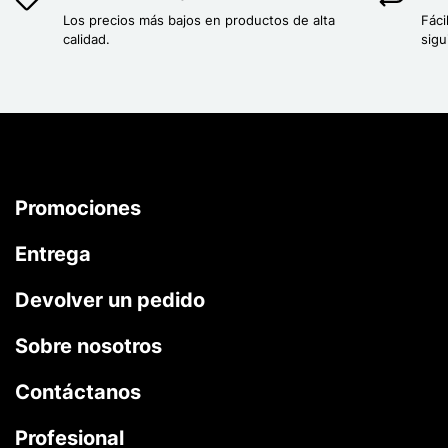
Los precios más bajos en productos de alta
Fáci
calidad.
sigu
Promociones
Entrega
Devolver un pedido
Sobre nosotros
Contáctanos
Profesional