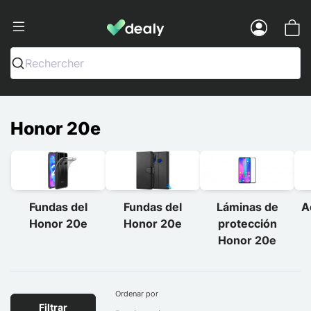
Dealy - Fundas y accesorios para smar
Menu
Rechercher
Honor 20e
Fundas del
Fundas del
Láminas de
A
Honor 20e
Honor 20e
protección
Honor 20e
Ordenar por
Filtrar