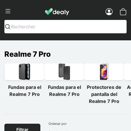
Dealy - Fundas y accesorios para smar
Menu
Rechercher
Realme 7 Pro
Fundas para el
Fundas para el
Protectores de
A
Realme 7 Pro
Realme 7 Pro
pantalla del
Realme 7 Pro
Ordenar por
Filtrar