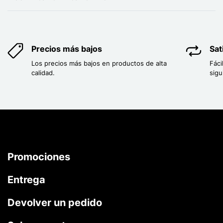
Precios más bajos
Sat
Los precios más bajos en productos de alta
Fáci
calidad.
sigu
Promociones
Entrega
Devolver un pedido