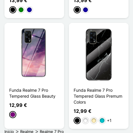
13,99 €
13,99 €
Negro
Verde
Azul oscuro
Negro
Azul oscuro
Funda Realme 7 Pro
Funda Realme 7 Pro
Tempered Glass Beauty
Tempered Glass Premum
Colors
12,99 €
12,99 €
Púrpura
+1
Negro
Blanco
Oro
Turquesa
Inicio
Realme
Realme 7 Pro