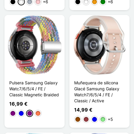
+6
+6
Negro
Blanco
Gris
Rosa
Negro
Blanco
Naranja
Verde
Pulsera Samsung Galaxy
Muñequera de silicona
Watc7/6/5/4 / FE /
Glacé Samsung Galaxy
Classic Magnetic Braided
Watch7/6/5/4 / FE /
Classic / Active
16,99 €
14,99 €
Púrpura
Bleu Rose
Dégradé Violet
Orange Corail
+5
Marrón
Rojo oscuro
Azul
Verde claro