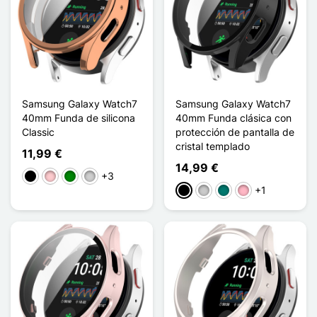
Samsung Galaxy Watch7
Samsung Galaxy Watch7
40mm Funda de silicona
40mm Funda clásica con
Classic
protección de pantalla de
cristal templado
11,99 €
14,99 €
+3
Negro
Rosa
Verde
Plata
+1
Negro
Transparente
Vert Aiguille de Pin
Rose Cerisier en 