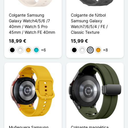
Colgante Samsung
Colgante de fútbol
Galaxy Watch4/5/6 /7
Samsung Galaxy
40mm / Watch 5 Pro
Watch7/6/5/4 / FE /
45mm / Watch FE 40mm
Classic Texture
18,99 €
15,99 €
+6
+8
Negro
Blanco
Naranja
Turquesa
Negro
Blanco
Gris
Naranja
Muñequera Samsung
Colgante magnética