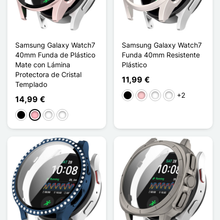
Samsung Galaxy Watch7
Samsung Galaxy Watch7
40mm Funda de Plástico
Funda 40mm Resistente
Mate con Lámina
Plástico
Protectora de Cristal
11,99 €
Templado
+2
Negro
Rosa
Doré Champagne
Bleu Nuit
14,99 €
Noir Mat
Rose Mat
Blanc Étoilé Mat
Argenté Mat