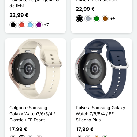
de lichi
22,99 €
22,99 €
+5
Negro
Gris
Verde
Marrón
+7
Negro
Rojo
Azul claro
Púrpura
Colgante Samsung
Pulsera Samsung Galaxy
Galaxy Watch7/6/5/4 /
Watch 7/6/5/4 / FE
Classic / FE Esprit
Silicona Plus
17,99 €
17,99 €