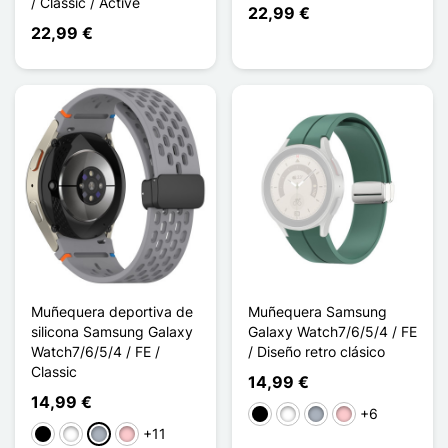
/ Classic / Active
22,99 €
22,99 €
Muñequera deportiva de
Muñequera Samsung
silicona Samsung Galaxy
Galaxy Watch7/6/5/4 / FE
Watch7/6/5/4 / FE /
/ Diseño retro clásico
Classic
14,99 €
14,99 €
+6
Negro
Blanco
Gris
Rosa
+11
Negro
Blanco
Gris
Rosa