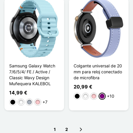
Samsung Galaxy Watch
Colgante universal de 20
7/6/5/4/ FE / Active /
mm para reloj conectado
Classic Wavy Design
de microfibra
Muñequera KALEBOL
20,99 €
14,99 €
+10
Negro
Blanco
Rosa
Púrpura
+7
Negro
Blanco
Gris
Rosa
1
2