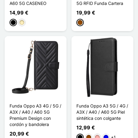
A60 5G CASENEO
5G RFID Funda Cartera
14,99 €
19,99 €
Negro
Marrón claro
Marrón
Funda Oppo A3 4G / 5G /
Funda Oppo A3 5G / 4G /
A3X / A40 / A60 5G
A3X / A40 / A60 5G Piel
Premium Design con
sintética con colgante
cordón y bandolera
12,99 €
20,99 €
+1
Negro
Marrón
Oro rosa
Azul