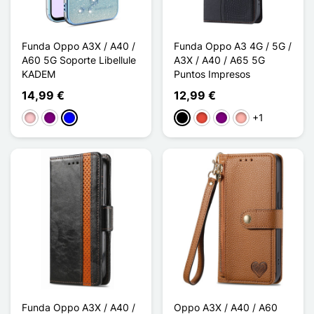
Funda Oppo A3X / A40 /
Funda Oppo A3 4G / 5G /
A60 5G Soporte Libellule
A3X / A40 / A65 5G
KADEM
Puntos Impresos
14,99 €
12,99 €
+1
Rosa
Púrpura
Azul
Negro
Rojo
Púrpura
Oro rosa
Funda Oppo A3X / A40 /
Oppo A3X / A40 / A60