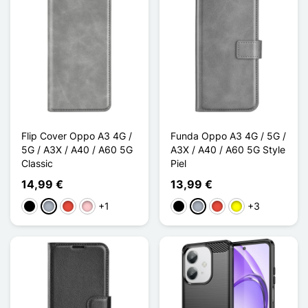
Flip Cover Oppo A3 4G /
Funda Oppo A3 4G / 5G /
5G / A3X / A40 / A60 5G
A3X / A40 / A60 5G Style
Classic
Piel
14,99 €
13,99 €
+1
+3
Negro
Gris
Rojo
Rosa
Negro
Gris
Rojo
Amarillo