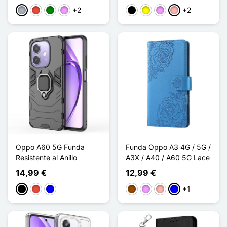
+2
+2
Gris
Rojo
Verde
Morado claro
Negro
Amarillo
Morado claro
Oro rosa
Oppo A60 5G Funda
Funda Oppo A3 4G / 5G /
Resistente al Anillo
A3X / A40 / A60 5G Lace
14,99 €
12,99 €
+1
Negro
Rojo
Azul
Marrón
Morado claro
Oro rosa
Azul