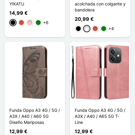
YIKATU
acolchada con colgante y
bandolera
14,99 €
20,99 €
+6
Negro
Rojo
Rosa
Verde
+4
Negro
Blanco
Rojo
Verde
Funda Oppo A3 4G / 5G /
Funda Oppo A3 4G / 5G /
A3X / A40 / A60 5G
A3X / A40 / A65 5G T-
Diseño Mariposas
Line
12,99 €
12,99 €