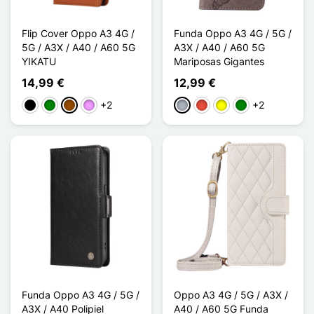
Flip Cover Oppo A3 4G /
Funda Oppo A3 4G / 5G /
5G / A3X / A40 / A60 5G
A3X / A40 / A60 5G
YIKATU
Mariposas Gigantes
14,99 €
12,99 €
+2
+2
Negro
Verde
Marrón
Morado claro
Gris
Rojo
Amarillo
Verde
Funda Oppo A3 4G / 5G /
Oppo A3 4G / 5G / A3X /
A3X / A40 Polipiel
A40 / A60 5G Funda