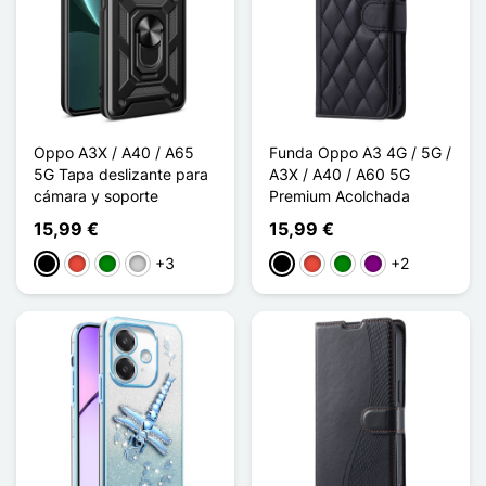
Oppo A3X / A40 / A65
Funda Oppo A3 4G / 5G /
5G Tapa deslizante para
A3X / A40 / A60 5G
cámara y soporte
Premium Acolchada
15,99 €
15,99 €
+3
+2
Negro
Rojo
Verde
Plata
Negro
Rojo
Verde
Púrpura