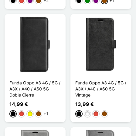
+2
+1
Negro
Rojo
Púrpura
Marrón
Negro
Verde
Púrpura
Marrón
Funda Oppo A3 4G / 5G /
Funda Oppo A3 4G / 5G /
A3X / A40 / A60 5G
A3X / A40 / A60 5G
Doble Cierre
Vintage
14,99 €
13,99 €
+1
Negro
Rojo
Amarillo
Marrón
Negro
Blanco
Rojo
Marrón