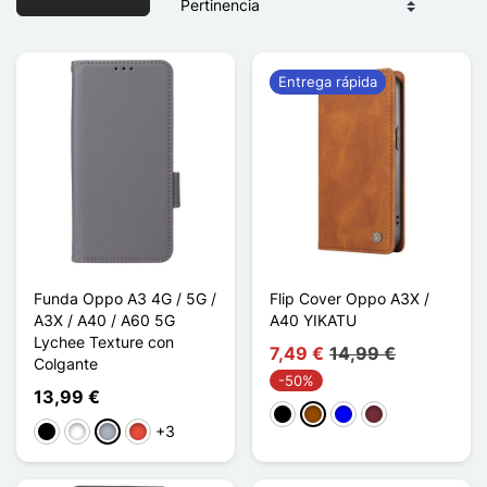
Entrega rápida
Funda Oppo A3 4G / 5G /
Flip Cover Oppo A3X /
A3X / A40 / A60 5G
A40 YIKATU
Lychee Texture con
7,49 €
14,99 €
Colgante
-50%
13,99 €
Negro
Marrón
Azul
Rouge Vin
+3
Negro
Blanco
Gris
Rojo