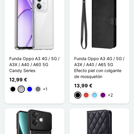
Funda Oppo A3 4G / 5G /
Funda Oppo A3 4G / 5G /
A3X / A40 / A60 5G
A3X / A40 / A65 5G
Candy Series
Efecto piel con colgante
de mosquetón
12,99 €
13,99 €
+1
Negro
Transparente
Azul
Gris Transparent
+2
Negro
Rojo
Azul claro
Púrpura