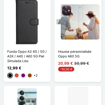
Funda Oppo A3 4G / 5G /
Housse personnalisée
A3X / A40 / A60 5G Piel
Oppo A60 5G
Simulada Liso
20,99 €
30,99 €
12,99 €
-10,00 €
+2
Negro
Rojo
Púrpura
Marrón