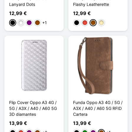
Lanyard Dots
Flashy Leatherette
12,99 €
12,99 €
+1
Negro
Blanco
Púrpura
Marrón
Negro
Rojo
Marrón
Oro
Flip Cover Oppo A3 4G /
Funda Oppo A3 4G / 5G /
5G / A3X / A40 / A60 5G
A3X / A40 / A60 5G RFID
3D diamantes
Cartera
13,99 €
13,99 €