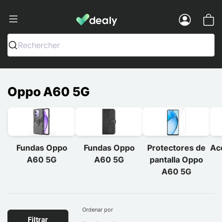
Dealy - Fundas y accesorios para smar
Menu
Rechercher
Oppo A60 5G
Fundas Oppo
Fundas Oppo
Protectores de
Ac
A60 5G
A60 5G
pantalla Oppo
A60 5G
Ordenar por
Filtrar