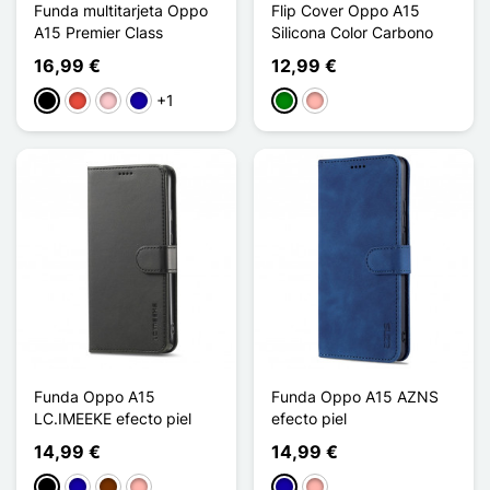
Funda multitarjeta Oppo
Flip Cover Oppo A15
A15 Premier Class
Silicona Color Carbono
16,99 €
12,99 €
+1
Negro
Rojo
Rosa
Azul oscuro
Verde
Oro rosa
Funda Oppo A15
Funda Oppo A15 AZNS
LC.IMEEKE efecto piel
efecto piel
14,99 €
14,99 €
Negro
Azul oscuro
Café
Oro rosa
Azul oscuro
Oro rosa