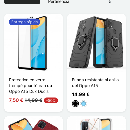
Entrega rápida
Protection en verre
Funda resistente al anillo
trempé pour l’écran du
del Oppo A15
Oppo A15 Dux Ducis
14,99 €
7,50 €
14,99 €
-50%
Negro
Azul claro