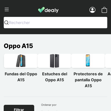
Dealy - Fundas y accesorios para smar
Menu
Rechercher
Oppo A15
Fundas del Oppo
Estuches del
Protectores de
A
A15
Oppo A15
pantalla Oppo
A15
Ordenar por
Filtrar