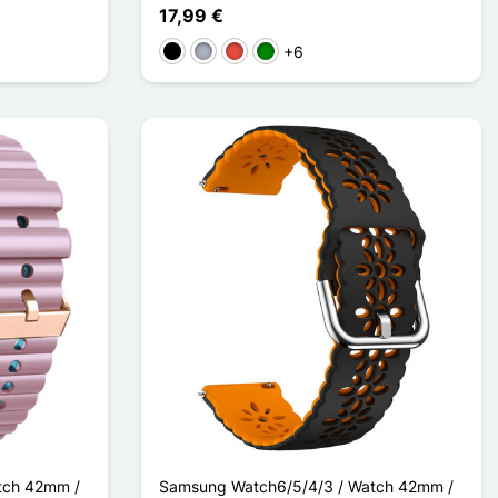
17,99 €
+6
Negro
Gris
Rojo
Verde
tch 42mm /
Samsung Watch6/5/4/3 / Watch 42mm /