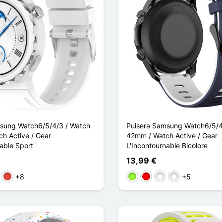
sung Watch6/5/4/3 / Watch
Pulsera Samsung Watch6/5/4
h Active / Gear
42mm / Watch Active / Gear
able Sport
L'Incontournable Bicolore
13,99 €
+8
+5
s
Rojo
Verde manzana
Rouge / Noir
Noir / Bleu
Noir / Rouge