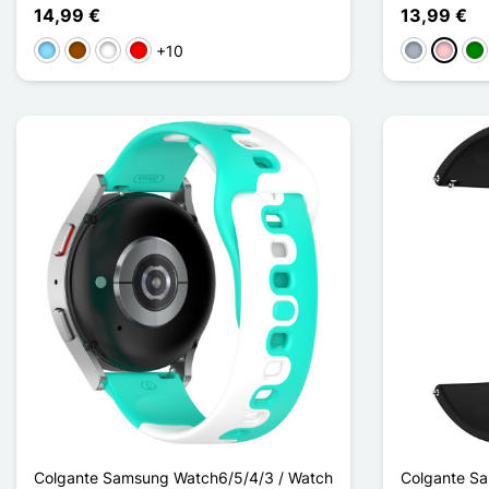
14,99 €
13,99 €
+10
Azul claro
Marrón
Rose / Blanc
Rouge / Noir
Gris
Rosa
Ve
Colgante Samsung Watch6/5/4/3 / Watch
Colgante S