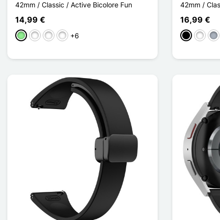
42mm / Classic / Active Bicolore Fun
42mm / Clas
14,99 €
16,99 €
+6
Verde claro
Rose / Blanc
Gris / Blanc
Rouge / Vert
Negro
Blanco
Gri