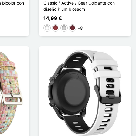
a bicolor con
Classic / Active / Gear Colgante con
diseño Plum blossom
14,99 €
+8
Blanco
Rojo oscuro
Gris clair
Rouge Vin