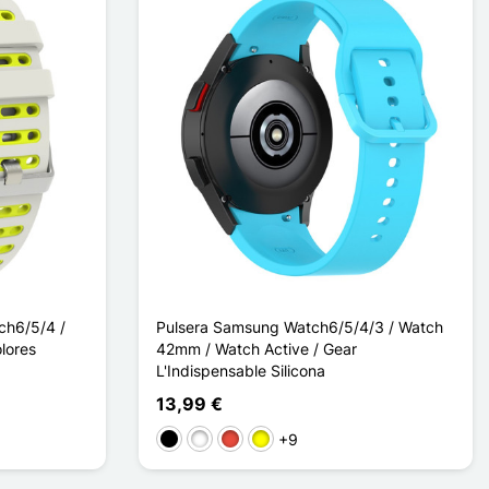
ch6/5/4 /
Pulsera Samsung Watch6/5/4/3 / Watch
lores
42mm / Watch Active / Gear
L'Indispensable Silicona
13,99 €
+9
Negro
Blanco
Rojo
Amarillo