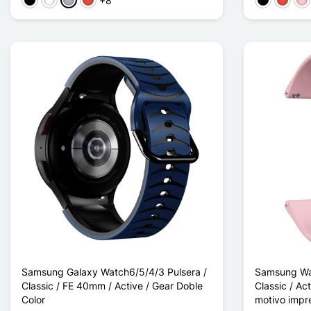
+8
Negro
Blanco
Gris
Rojo
Negro
Rojo
Ro
Samsung Galaxy Watch6/5/4/3 Pulsera /
Samsung Wa
Classic / FE 40mm / Active / Gear Doble
Classic / Ac
Color
motivo impr