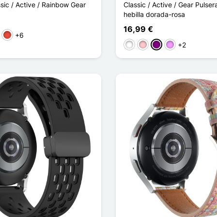
sic / Active / Rainbow Gear
Classic / Active / Gear Pulser
hebilla dorada-rosa
16,99 €
+6
s
Rojo
+2
Blanco
Rosa
Púrpura
Morado claro