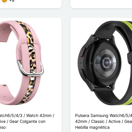
+9
sa
Naranja
tch6/5/4/3 / Watch 42mm /
Pulsera Samsung Watch6/5/4
tive / Gear Colgante con
42mm / Classic / Active / Gea
eso
Hebilla magnética