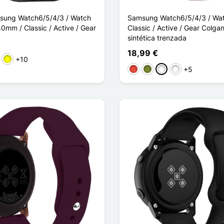
sung Watch6/5/4/3 / Watch
Samsung Watch6/5/4/3 / Wa
0mm / Classic / Active / Gear
Classic / Active / Gear Colgan
sintética trenzada
18,99 €
+10
o
Amarillo
+5
Rojo
Caqui
Rose Clair
Vert Clair