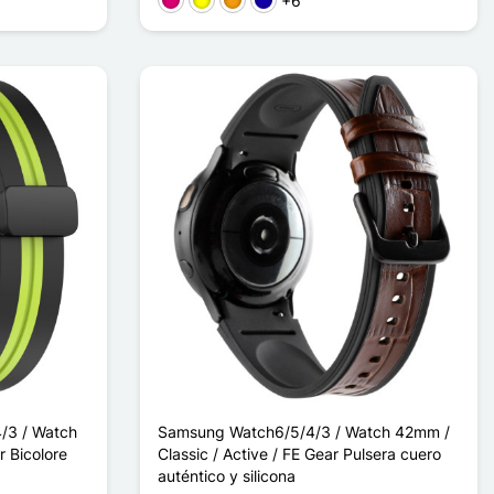
+6
Magenta
Amarillo
Naranja
Azul oscuro
/3 / Watch
Samsung Watch6/5/4/3 / Watch 42mm /
r Bicolore
Classic / Active / FE Gear Pulsera cuero
auténtico y silicona