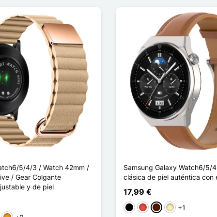
tch6/5/4/3 / Watch 42mm /
Samsung Galaxy Watch6/5/4 
tive / Gear Colgante
clásica de piel auténtica con e
ustable y de piel
17,99 €
+1
Negro
Rojo
Marrón oscuro
Marrón claro