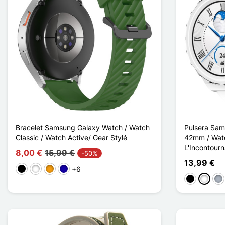
Bracelet Samsung Galaxy Watch / Watch
Pulsera Sam
Classic / Watch Active/ Gear Stylé
42mm / Watc
L'Incontourn
8,00 €
15,99 €
-50%
13,99 €
+6
Negro
Blanco
Naranja
Azul oscuro
Negro
Blanco
Gri