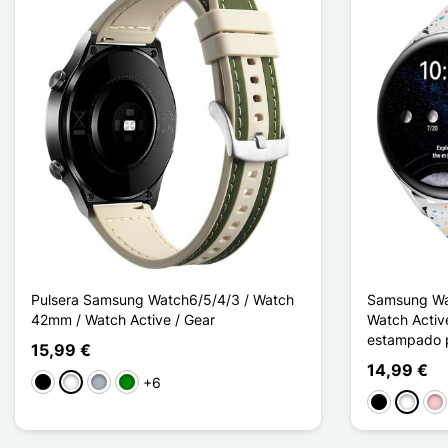
Pulsera Samsung Watch6/5/4/3 / Watch
Samsung Wa
42mm / Watch Active / Gear
Watch Activ
estampado 
15,99 €
14,99 €
+6
Negro
Blanco
Gris
Verde
Negro
Blanco
Ro