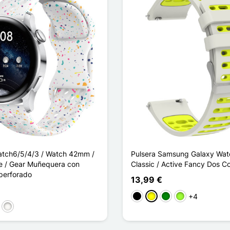
tch6/5/4/3 / Watch 42mm /
Pulsera Samsung Galaxy Wat
e / Gear Muñequera con
Classic / Active Fancy Dos Co
perforado
13,99 €
+4
Negro
Amarillo
Verde
Verde manzana
sa
Blanc Étoilé