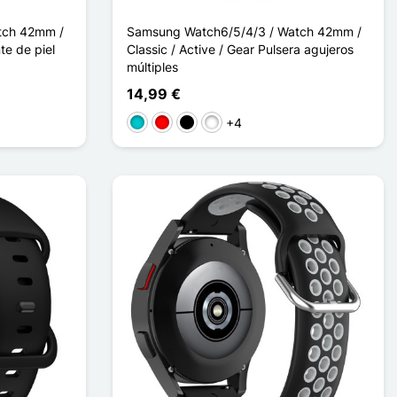
tch 42mm /
Samsung Watch6/5/4/3 / Watch 42mm /
te de piel
Classic / Active / Gear Pulsera agujeros
múltiples
14,99 €
+4
Turquesa
Rouge Noir
Noir Gris
Noir Rouge