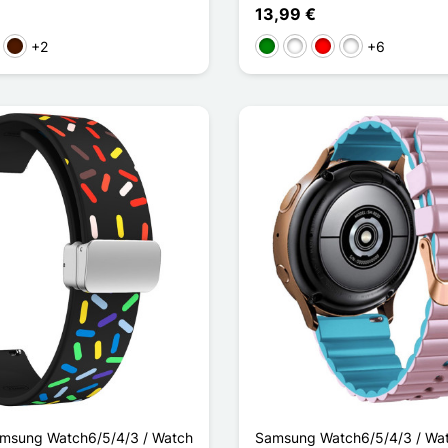
13,99 €
+2
+6
rde
Marrón oscuro
Verde
Rose / Blanc
Rouge / Noir
Noir/Gris
amsung Watch6/5/4/3 / Watch
Samsung Watch6/5/4/3 / Wa