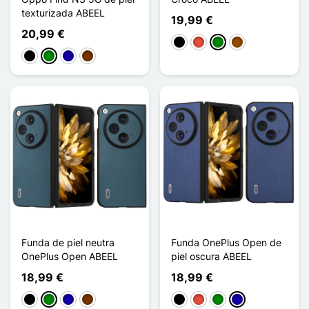
texturizada ABEEL
19,99 €
20,99 €
Negro
Rojo
Verde
Marrón
Negro
Verde
Azul oscuro
Café
Funda de piel neutra
Funda OnePlus Open de
OnePlus Open ABEEL
piel oscura ABEEL
18,99 €
18,99 €
Negro
Verde
Azul oscuro
Café
Negro
Rojo
Verde
Azul oscuro