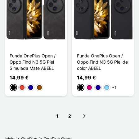
Funda OnePlus Open /
Funda OnePlus Open /
Oppo Find N3 5G Piel
Oppo Find N3 5G Piel de
Simulada Mate ABEEL
color ABEEL
14,99 €
14,99 €
+1
Negro
Rojo
Azul oscuro
Marrón
Negro
Magenta
Azul oscuro
Azul claro
1
2
Next page
Inicio
OnePlus
OnePlus Open