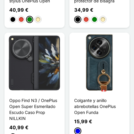
stylus OnePlus Open
protector de bisagra
40,99 €
34,99 €
Negro
Rojo
Verde
Oro
Negro
Rojo
Verde
Oro
Oppo Find N3 / OnePlus
Colgante y anillo
Open Super Esmerilado
abrebotellas OnePlus
Escudo Caso Prop
Open Funda
NILLKIN
15,99 €
40,99 €
Azul