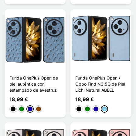
Funda OnePlus Open de
Funda OnePlus Open /
piel auténtica con
Oppo Find N3 5G de Piel
estampado de avestruz
Lichi Natural ABEEL
18,99 €
18,99 €
Negro
Verde
Azul oscuro
Marrón
Negro
Verde
Azul oscuro
Azul claro