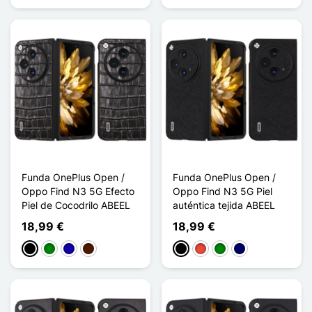
Funda OnePlus Open /
Funda OnePlus Open /
Oppo Find N3 5G Efecto
Oppo Find N3 5G Piel
Piel de Cocodrilo ABEEL
auténtica tejida ABEEL
18,99 €
18,99 €
Negro
Verde
Azul oscuro
Marrón oscuro
Negro
Rojo
Verde
Azul marino