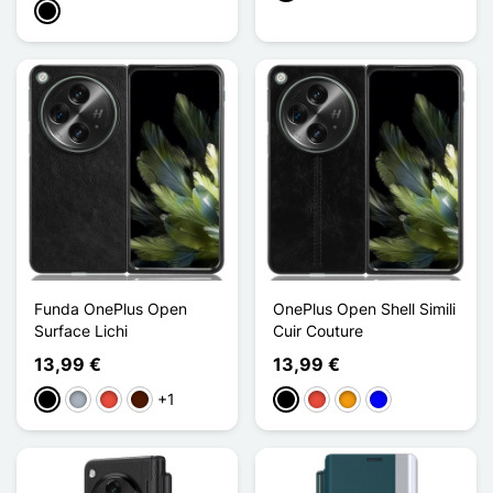
Negro
Funda OnePlus Open
OnePlus Open Shell Simili
Surface Lichi
Cuir Couture
13,99 €
13,99 €
+1
Negro
Gris
Rojo
Marrón oscuro
Negro
Rojo
Naranja
Azul