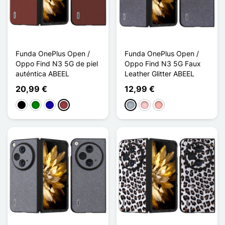
Funda OnePlus Open /
Funda OnePlus Open /
Oppo Find N3 5G de piel
Oppo Find N3 5G Faux
auténtica ABEEL
Leather Glitter ABEEL
20,99 €
12,99 €
Negro
Verde
Azul oscuro
Rojo oscuro
Gris
Rosa
Oro rosa