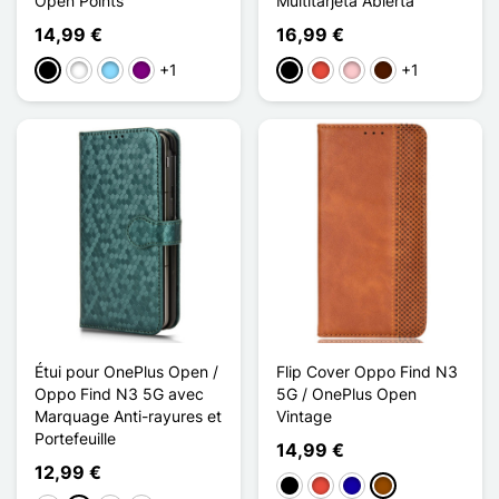
Open Points
Multitarjeta Abierta
14,99 €
16,99 €
+1
+1
Negro
Blanco
Azul claro
Púrpura
Negro
Rojo
Rosa
Marrón oscuro
Étui pour OnePlus Open /
Flip Cover Oppo Find N3
Oppo Find N3 5G avec
5G / OnePlus Open
Marquage Anti-rayures et
Vintage
Portefeuille
14,99 €
12,99 €
Negro
Rojo
Azul oscuro
Marrón