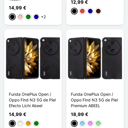
12,99 €
14,99 €
Negro
Rojo
Azul oscuro
Marrón oscuro
+2
Negro
Rosa
Verde
Azul oscuro
Funda OnePlus Open /
Funda OnePlus Open /
Oppo Find N3 5G de Piel
Oppo Find N3 5G de Piel
Efecto Lichi Abeel
Premium ABEEL
14,99 €
18,99 €
Negro
Blanco
Naranja
Verde
Negro
Azul claro
Morado claro
Verde claro