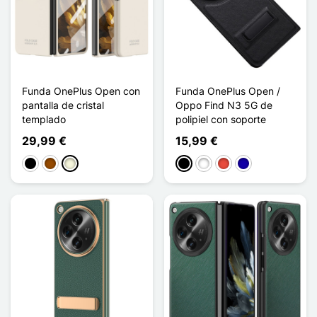
Funda OnePlus Open con
Funda OnePlus Open /
pantalla de cristal
Oppo Find N3 5G de
templado
polipiel con soporte
29,99 €
15,99 €
Negro
Marrón
Beige
Negro
Blanco
Rojo
Azul oscuro