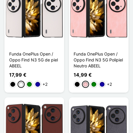
Funda OnePlus Open /
Funda OnePlus Open /
Oppo Find N3 5G de piel
Oppo Find N3 5G Polipiel
ABEEL
Neutro ABEEL
17,99 €
14,99 €
+2
+2
Negro
Blanco
Verde
Azul oscuro
Negro
Rosa
Verde
Azul oscuro