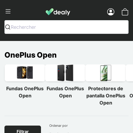
Dealy - Fundas y accesorios para smar
Menu
Rechercher
OnePlus Open
Fundas OnePlus
Fundas OnePlus
Protectores de
Open
Open
pantalla OnePlus
O
Open
Ordenar por
Filtrar