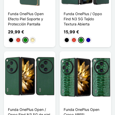
Funda OnePlus Open
Funda OnePlus / Oppo
Efecto Piel Soporte y
Find N3 5G Tejido
Protección Pantalla
Textura Abierta
29,99 €
15,99 €
Negro
Rojo
Verde
Oro
Negro
Rojo
Verde
Azul oscuro
Funda OnePlus Open /
Funda OnePlus Open
Oppo Find N3 5G de piel
Croco ABEEL