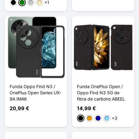
+1
Negro
Verde
Plata
Oro
Funda Oppo Find N3 /
Funda OnePlus Open /
OnePlus Open Series UX-
Oppo Find N3 5G de
9A IMAK
fibra de carbono ABEEL
20,99 €
14,99 €
+3
Negro
Naranja
Azul oscuro
Azul claro