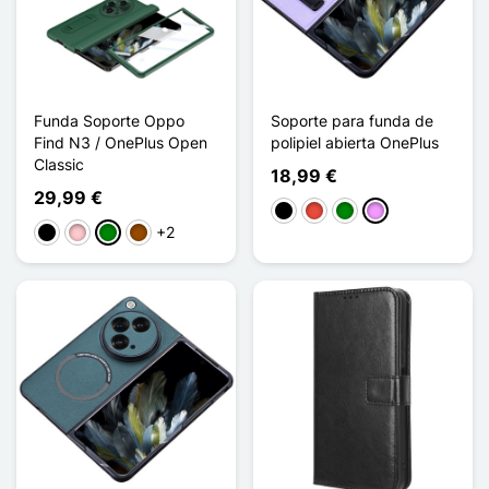
Funda Soporte Oppo
Soporte para funda de
Find N3 / OnePlus Open
polipiel abierta OnePlus
Classic
18,99 €
29,99 €
Negro
Rojo
Verde
Morado claro
+2
Negro
Rosa
Verde
Marrón