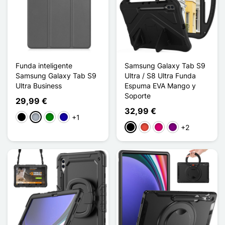
Funda inteligente
Samsung Galaxy Tab S9
Samsung Galaxy Tab S9
Ultra / S8 Ultra Funda
Ultra Business
Espuma EVA Mango y
Soporte
29,99 €
32,99 €
+1
Negro
Gris
Verde
Azul oscuro
+2
Negro
Rojo
Magenta
Púrpura