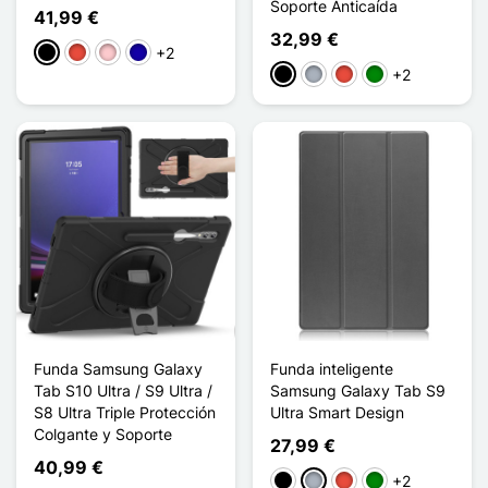
Soporte Anticaída
41,99 €
32,99 €
+2
Negro
Rojo
Rosa
Azul oscuro
+2
Negro
Gris
Rojo
Verde
Funda Samsung Galaxy
Funda inteligente
Tab S10 Ultra / S9 Ultra /
Samsung Galaxy Tab S9
S8 Ultra Triple Protección
Ultra Smart Design
Colgante y Soporte
27,99 €
40,99 €
+2
Negro
Gris
Rojo
Verde