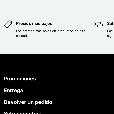
Precios más bajos
Sat
Los precios más bajos en productos de alta
Fáci
calidad.
sigu
Promociones
Entrega
Devolver un pedido
Sobre nosotros