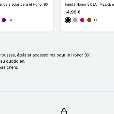
ndala solar para el Honor 8X
Funda Honor 8X LC.IMEEKE ef
14,99 €
+4
+1
a
l claro
Púrpura
Negro
Gris
Magenta
Marrón
housses
, étuis et
accessoires
pour le Honor 8X.
au quotidien.
pas chers.