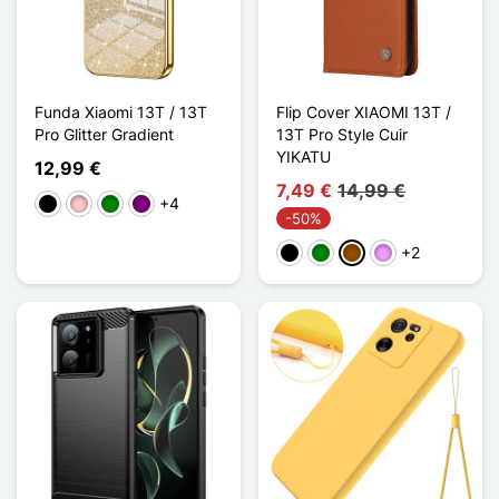
Funda Xiaomi 13T / 13T
Flip Cover XIAOMI 13T /
Pro Glitter Gradient
13T Pro Style Cuir
YIKATU
12,99 €
7,49 €
14,99 €
+4
Negro
Rosa
Verde
Púrpura
-50%
+2
Negro
Verde
Marrón
Morado claro