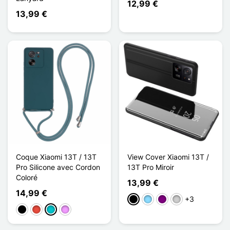
12,99 €
13,99 €
Coque Xiaomi 13T / 13T
View Cover Xiaomi 13T /
Pro Silicone avec Cordon
13T Pro Miroir
Coloré
13,99 €
14,99 €
+3
Negro
Azul claro
Púrpura
Plata
Negro
Rojo
Turquesa
Morado claro