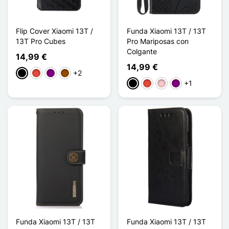
Flip Cover Xiaomi 13T /
Funda Xiaomi 13T / 13T
13T Pro Cubes
Pro Mariposas con
Colgante
14,99 €
14,99 €
+2
Negro
Rojo
Púrpura
Marrón
+1
Negro
Rojo
Rosa
Púrpura
Funda Xiaomi 13T / 13T
Funda Xiaomi 13T / 13T