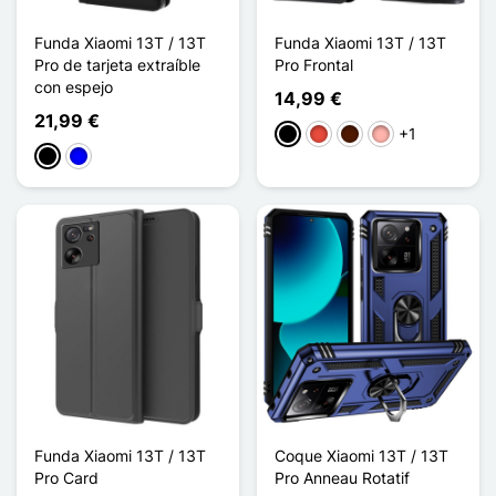
Funda Xiaomi 13T / 13T
Funda Xiaomi 13T / 13T
Pro de tarjeta extraíble
Pro Frontal
con espejo
14,99 €
21,99 €
+1
Negro
Rojo
Marrón oscuro
Oro rosa
Negro
Azul
Funda Xiaomi 13T / 13T
Coque Xiaomi 13T / 13T
Pro Card
Pro Anneau Rotatif