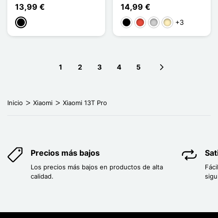
13,99 €
14,99 €
+3
Negro
Negro
Rojo
Plata
Oro
1
2
3
4
5
Next page
Inicio
Xiaomi
Xiaomi 13T Pro
Precios más bajos
Sat
Los precios más bajos en productos de alta
Fáci
calidad.
sigu