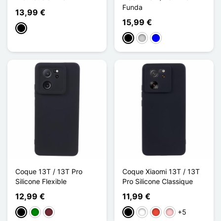
Funda
13,99 €
15,99 €
Negro
Negro
Plata
Azul
Coque 13T / 13T Pro
Coque Xiaomi 13T / 13T
Silicone Flexible
Pro Silicone Classique
12,99 €
11,99 €
+5
Negro
Verde
Rouge Vin
Negro
Blanco
Rojo
Rosa