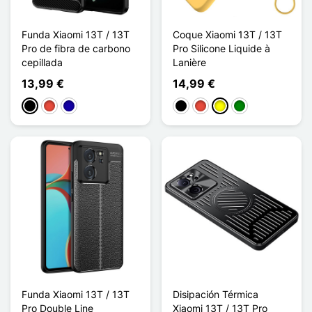
Funda Xiaomi 13T / 13T
Coque Xiaomi 13T / 13T
Pro de fibra de carbono
Pro Silicone Liquide à
cepillada
Lanière
13,99 €
14,99 €
Negro
Rojo
Azul oscuro
Negro
Rojo
Amarillo
Verde
Funda Xiaomi 13T / 13T
Disipación Térmica
Pro Double Line
Xiaomi 13T / 13T Pro