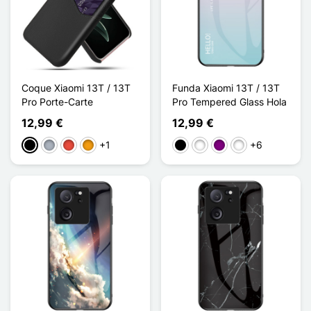
Coque Xiaomi 13T / 13T
Funda Xiaomi 13T / 13T
Pro Porte-Carte
Pro Tempered Glass Hola
12,99 €
12,99 €
+1
+6
Negro
Gris
Rojo
Naranja
Negro
Blanco
Dégradé Violet
Dégradé Rose Vio