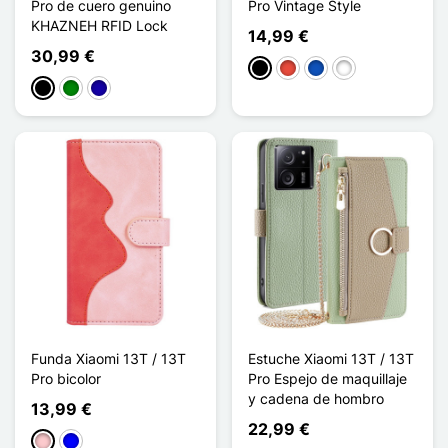
Pro de cuero genuino
Pro Vintage Style
KHAZNEH RFID Lock
14,99 €
30,99 €
Negro
Rojo
Saphir
Bleu Bébé
Negro
Verde
Azul oscuro
Funda Xiaomi 13T / 13T
Estuche Xiaomi 13T / 13T
Pro bicolor
Pro Espejo de maquillaje
y cadena de hombro
13,99 €
22,99 €
Rosa
Azul