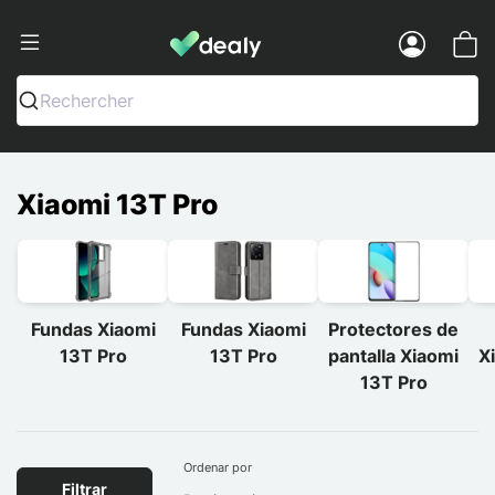
Dealy - Fundas y accesorios para smar
Menu
Rechercher
Xiaomi 13T Pro
Fundas Xiaomi
Fundas Xiaomi
Protectores de
13T Pro
13T Pro
pantalla Xiaomi
X
13T Pro
Ordenar por
Filtrar