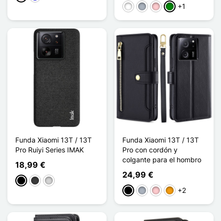
+1
Blanco
Gris
Rosa
Verde
Funda Xiaomi 13T / 13T
Funda Xiaomi 13T / 13T
Pro Ruiyi Series IMAK
Pro con cordón y
colgante para el hombro
18,99 €
24,99 €
Negro
Gris oscuro
Gris clair
+2
Negro
Gris
Rosa
Naranja