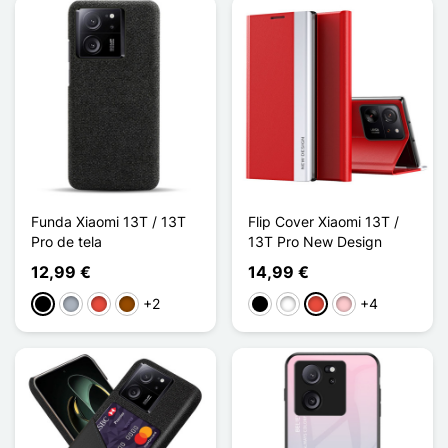
Funda Xiaomi 13T / 13T
Flip Cover Xiaomi 13T /
Pro de tela
13T Pro New Design
12,99 €
14,99 €
+2
+4
Negro
Gris
Rojo
Marrón
Negro
Blanco
Rojo
Rosa