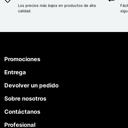
Los precios más bajos en productos de alta
Fáci
calidad.
sigu
Promociones
Entrega
Devolver un pedido
Sobre nosotros
Contáctanos
Profesional