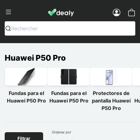
Dealy - Fundas y accesorios para smar
Menu
Rechercher
Huawei P50 Pro
Fundas para el
Fundas para el
Protectores de
Huawei P50 Pro
Huawei P50 Pro
pantalla Huawei
Hu
P50 Pro
Ordenar por
Filtrar