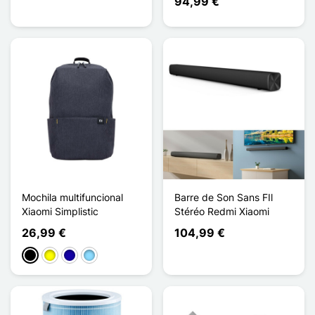
94,99 €
Mochila multifuncional
Barre de Son Sans FIl
Xiaomi Simplistic
Stéréo Redmi Xiaomi
26,99 €
104,99 €
Negro
Amarillo
Azul oscuro
Azul claro