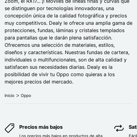
Zoom, el RX17... ¡! Móviles de líneas finas y curvas que
se distinguen por tecnologías innovadoras, una
concepción única de la calidad fotográfica y precios
muy competitivos. Dealy le ofrece una amplia gama de
protecciones, fundas, láminas y cristales templados
para pantallas que le darán plena satisfacción.
Ofrecemos una selección de materiales, estilos,
diseños y características. Nuestras fundas de cartera,
individuales o multifuncionales, son de alta calidad y
satisfacen sus necesidades diarias. Dealy es la
posibilidad de vivir tu Oppo como quieras a los
mejores precios del mercado.
Inicio
Oppo
Precios más bajos
Sat
Los precios más bajos en productos de alta
Fáci