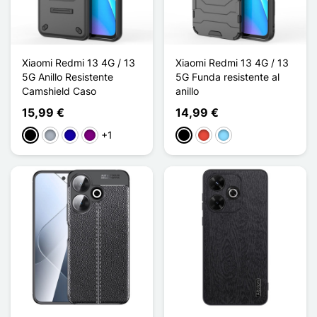
Xiaomi Redmi 13 4G / 13
Xiaomi Redmi 13 4G / 13
5G Anillo Resistente
5G Funda resistente al
Camshield Caso
anillo
15,99 €
14,99 €
+1
Negro
Gris
Azul oscuro
Púrpura
Negro
Rojo
Azul claro