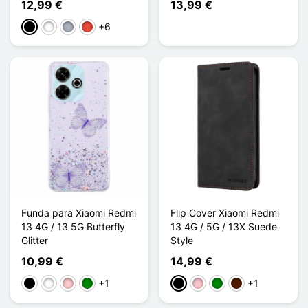
12,99 €
13,99 €
+6
Negro
Blanco
Gris
Rojo
Funda para Xiaomi Redmi
Flip Cover Xiaomi Redmi
13 4G / 13 5G Butterfly
13 4G / 5G / 13X Suede
Glitter
Style
10,99 €
14,99 €
+1
+1
Negro
Blanco
Rosa
Verde
Negro
Rosa
Verde
Marrón oscuro