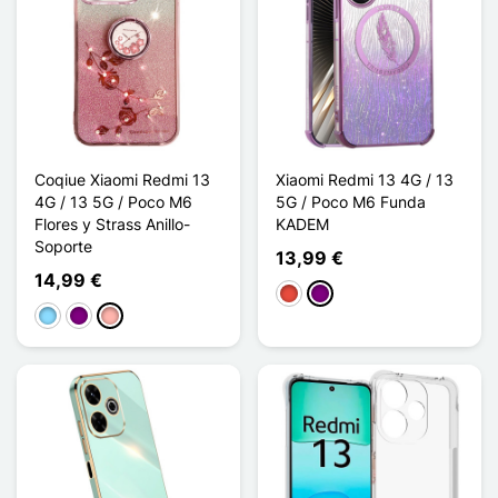
Coqiue Xiaomi Redmi 13
Xiaomi Redmi 13 4G / 13
4G / 13 5G / Poco M6
5G / Poco M6 Funda
Flores y Strass Anillo-
KADEM
Soporte
13,99 €
14,99 €
Rojo
Púrpura
Azul claro
Púrpura
Oro rosa