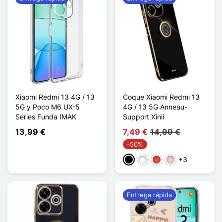
Xiaomi Redmi 13 4G / 13
Coque Xiaomi Redmi 13
5G y Poco M6 UX-5
4G / 13 5G Anneau-
Series Funda IMAK
Support Xinli
13,99 €
7,49 €
14,99 €
-50%
+3
Negro
Blanco
Rojo
Rosa
Entrega rápida