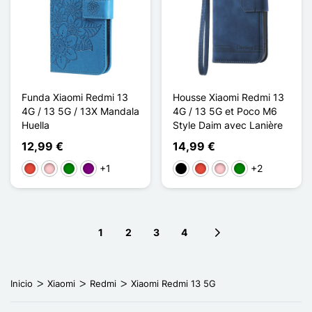
Funda Xiaomi Redmi 13
Housse Xiaomi Redmi 13
4G / 13 5G / 13X Mandala
4G / 13 5G et Poco M6
Huella
Style Daim avec Lanière
12,99 €
14,99 €
+1
+2
Rojo
Rosa
Verde
Púrpura
Negro
Rojo
Rosa
Verde
1
2
3
4
Next page
Inicio
Xiaomi
Redmi
Xiaomi Redmi 13 5G