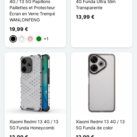
4G / 13 5G Papillons
4G Funda Ultra Slim
Paillettes et Protecteur
Transparente
Écran en Verre Trempé
13,99 €
WANLONFENG
19,99 €
+1
Negro
Blanco
Rosa
Verde
Xiaomi Redmi 13 4G / 13
Xiaomi Redmi 13 4G / 13
5G Funda Honeycomb
5G Funda de color
13,99 €
12,99 €