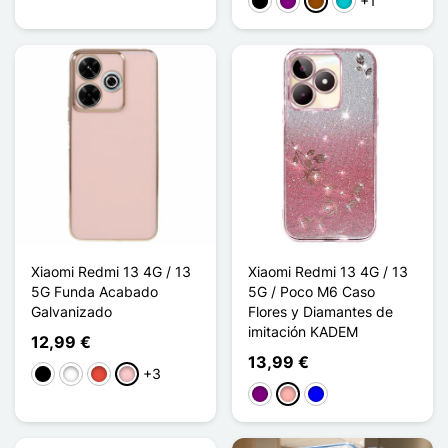
+1
Negro
Púrpura
Marrón
Turquesa
Xiaomi Redmi 13 4G / 13
Xiaomi Redmi 13 4G / 13
5G Funda Acabado
5G / Poco M6 Caso
Galvanizado
Flores y Diamantes de
imitación KADEM
12,99 €
13,99 €
+3
Negro
Blanco
Rojo
Rosa
Púrpura
Oro rosa
Azul