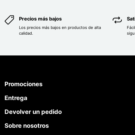
Precios más bajos
Sat
Los precios más bajos en productos de alta
Fáci
calidad.
sigu
Promociones
Entrega
Devolver un pedido
Sobre nosotros