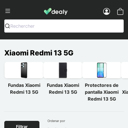
Dealy - Fundas y accesorios para smar
Menu
Rechercher
Xiaomi Redmi 13 5G
Fundas Xiaomi
Fundas Xiaomi
Protectores de
Redmi 13 5G
Redmi 13 5G
pantalla Xiaomi
Xi
Redmi 13 5G
Ordenar por
Filtrar