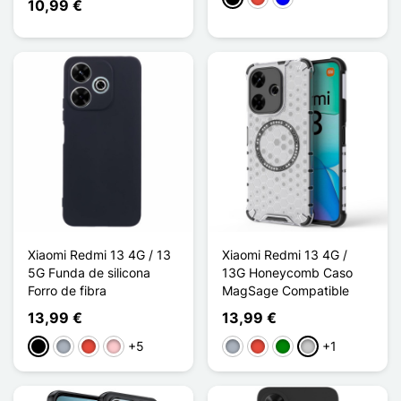
10,99 €
Xiaomi Redmi 13 4G / 13
Xiaomi Redmi 13 4G /
5G Funda de silicona
13G Honeycomb Caso
Forro de fibra
MagSage Compatible
13,99 €
13,99 €
+5
+1
Negro
Gris
Rojo
Rosa
Gris
Rojo
Verde
Transparente