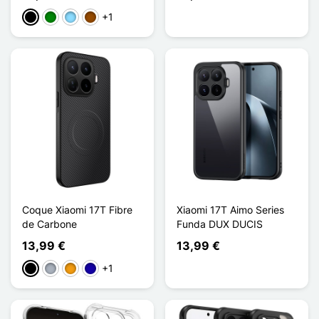
+1
Negro
Verde
Azul claro
Marrón
Coque Xiaomi 17T Fibre
Xiaomi 17T Aimo Series
de Carbone
Funda DUX DUCIS
13,99 €
13,99 €
+1
Negro
Gris
Naranja
Azul oscuro