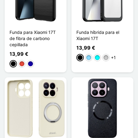
Funda para Xiaomi 17T
Funda híbrida para el
de fibra de carbono
Xiaomi 17T
cepillada
13,99 €
13,99 €
+1
Negro
Azul claro
Cian
Transparente
Negro
Rojo
Azul oscuro