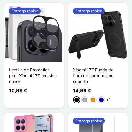
Entrega rápida
Entrega rápida
Lentille de Protection
Xiaomi 17T Funda de
pour Xiaomi 17T (version
fibra de carbono con
noire)
soporte
10,99 €
14,99 €
+1
Negro
Gris
Naranja
Azul oscuro
Entrega rápida