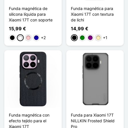
Funda magnética de
Funda magnética para
silicona líquida para
Xiaomi 17T con textura
Xiaomi 17T con soporte
de lichi
15,99 €
14,99 €
+2
+1
Negro
Blanco
Rosa
Azul oscuro
Negro
Verde
Púrpura
Oro
Funda magnética con
Funda para Xiaomi 17T
efecto tejido para el
NILLKIN Frosted Shield
Xiaomi 17T
Pro