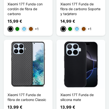
Xiaomi 17T Funda con
Xiaomi 17T Funda de
cordón de fibra de
fibra de carbono Soporte
carbono
y tarjetero
15,99 €
14,99 €
+1
+1
Negro
Verde
Azul claro
Marrón
Negro
Verde
Azul claro
Marrón
Xiaomi 17T Funda de
Xiaomi 17T Funda de
fibra de carbono Classic
silicona mate
13,99 €
13,99 €