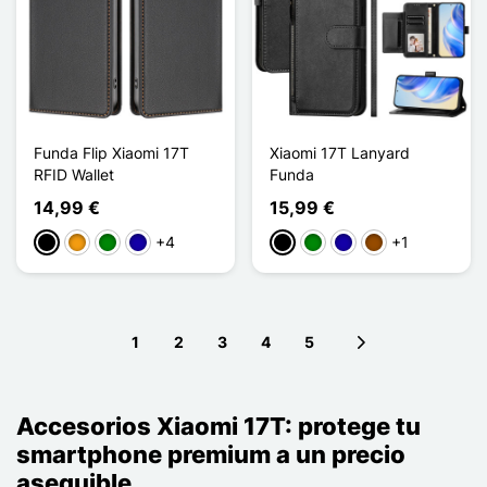
Funda Flip Xiaomi 17T
Xiaomi 17T Lanyard
RFID Wallet
Funda
14,99 €
15,99 €
+4
+1
Negro
Naranja
Verde
Azul oscuro
Negro
Verde
Azul oscuro
Marrón
1
2
3
4
5
Next page
Accesorios Xiaomi 17T: protege tu
smartphone premium a un precio
asequible