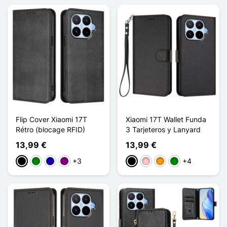
Flip Cover Xiaomi 17T
Xiaomi 17T Wallet Funda
Rétro (blocage RFID)
3 Tarjeteros y Lanyard
13,99 €
13,99 €
+3
+4
Negro
Verde
Azul oscuro
Púrpura
Negro
Rosa
Naranja
Verde