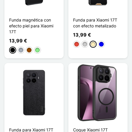
Funda magnética con
Funda para Xiaomi 17T
efecto piel para Xiaomi
con efecto metalizado
17T
13,99 €
13,99 €
Rojo
Plata
Oro
Azul
Negro
Gris
Marrón
Verde claro
Funda para Xiaomi 17T
Coque Xiaomi 17T