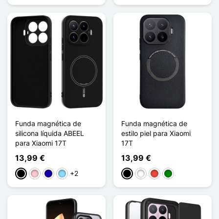
Funda magnética de
Funda magnética de
silicona líquida ABEEL
estilo piel para Xiaomi
para Xiaomi 17T
17T
13,99 €
13,99 €
+2
Negro
Rosa
Azul oscuro
Azul claro
Negro
Blanco
Rojo
Verde