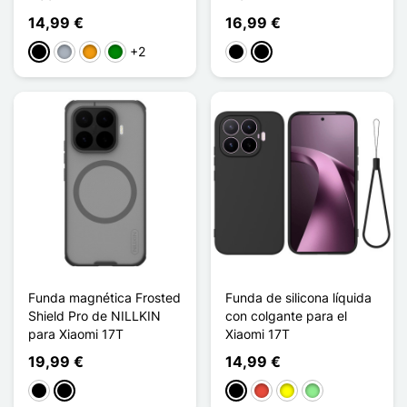
14,99 €
16,99 €
+2
Negro
Gris
Naranja
Verde
Negro
Noir Transparent
Funda magnética Frosted
Funda de silicona líquida
Shield Pro de NILLKIN
con colgante para el
para Xiaomi 17T
Xiaomi 17T
19,99 €
14,99 €
Negro
Noir Transparent
Negro
Rojo
Amarillo
Verde claro