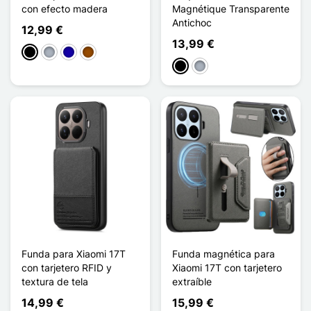
con efecto madera
Magnétique Transparente
Antichoc
12,99 €
13,99 €
Negro
Gris
Azul oscuro
Marrón
Negro
Gris
Funda para Xiaomi 17T
Funda magnética para
con tarjetero RFID y
Xiaomi 17T con tarjetero
textura de tela
extraíble
14,99 €
15,99 €