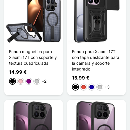
Funda magnética para
Funda para Xiaomi 17T
Xiaomi 17T con soporte y
con tapa deslizante para
textura cuadriculada
la cámara y soporte
integrado
14,99 €
15,99 €
+2
Negro
Rosa
Púrpura
Plata
+3
Negro
Rojo
Azul oscuro
Plata