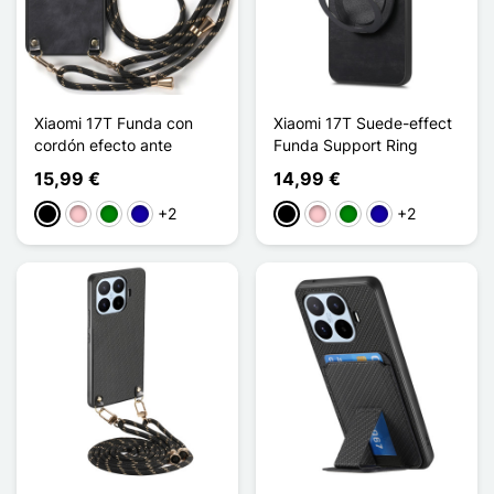
Xiaomi 17T Funda con
Xiaomi 17T Suede-effect
cordón efecto ante
Funda Support Ring
15,99 €
14,99 €
+2
+2
Negro
Rosa
Verde
Azul oscuro
Negro
Rosa
Verde
Azul oscuro