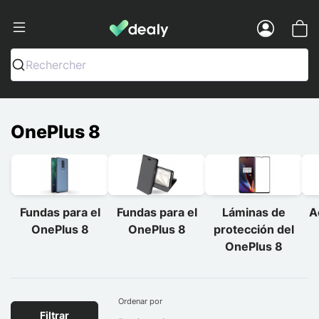
Dealy - Fundas y accesorios para smar
Menu
Rechercher
OnePlus 8
Fundas para el
Fundas para el
Láminas de
A
OnePlus 8
OnePlus 8
protección del
OnePlus 8
Ordenar por
Filtrar