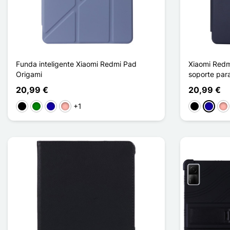
Funda inteligente Xiaomi Redmi Pad
Xiaomi Redm
Origami
soporte para
20,99 €
20,99 €
+1
Negro
Verde
Azul oscuro
Oro rosa
Negro
Azul os
Oro