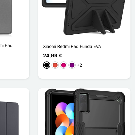
dmi Pad
Xiaomi Redmi Pad Funda EVA
24,99 €
+2
Negro
Rojo
Magenta
Púrpura