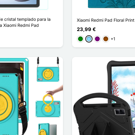
e cristal templado para la
Xiaomi Redmi Pad Floral Prin
 la Xiaomi Redmi Pad
23,99 €
+1
Verde
Azul claro
Púrpura
Marrón