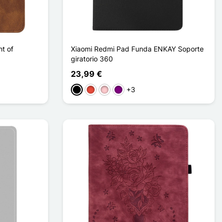
t of
Xiaomi Redmi Pad Funda ENKAY Soporte
giratorio 360
23,99 €
+3
Negro
Rojo
Rosa
Púrpura