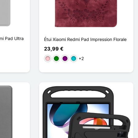
mi Pad Ultra
Étui Xiaomi Redmi Pad Impression Florale
23,99 €
+2
Rosa
Verde
Púrpura
Turquesa