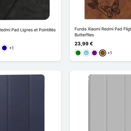
Funda Xiaomi Redmi Pad Fligh
Redmi Pad Lignes et Pointillés
Butterflies
23,99 €
+1
rde
Azul oscuro
+1
Verde
Azul claro
Púrpura
Marrón