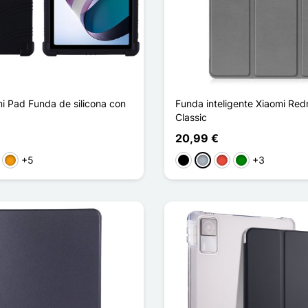
i Pad Funda de silicona con
Funda inteligente Xiaomi Re
Classic
20,99 €
+5
+3
genta
Naranja
Negro
Gris
Rojo
Verde