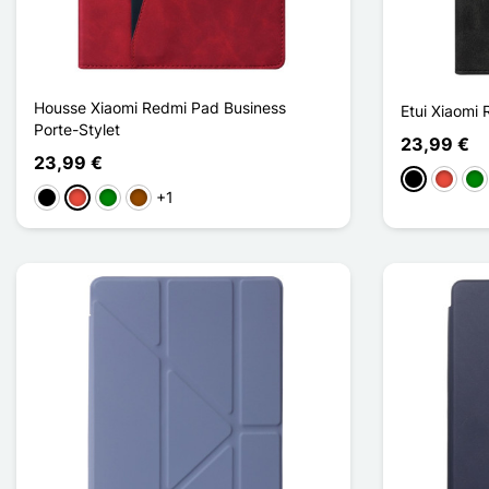
Housse Xiaomi Redmi Pad Business
Etui Xiaomi 
Porte-Stylet
23,99 €
23,99 €
Negro
Rojo
Ve
+1
Negro
Rojo
Verde
Marrón