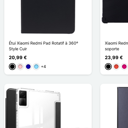
Étui Xiaomi Redmi Pad Rotatif à 360º
Xiaomi Redm
Style Cuir
soporte
20,99 €
23,99 €
+4
Negro
Rosa
Azul oscuro
Azul claro
Negro
Rojo
Ma