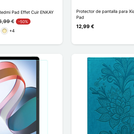
Protector de pantalla para X
 Redmi Pad Effet Cuir ENKAY
Pad
6,99 €
-50%
12,99 €
+4
l claro
Oro