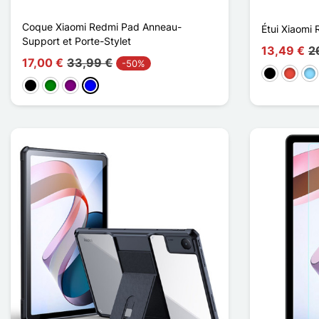
Coque Xiaomi Redmi Pad Anneau-
Étui Xiaomi
Support et Porte-Stylet
13,49 €
2
17,00 €
33,99 €
-50%
Negro
Rojo
Azu
Negro
Verde
Púrpura
Azul