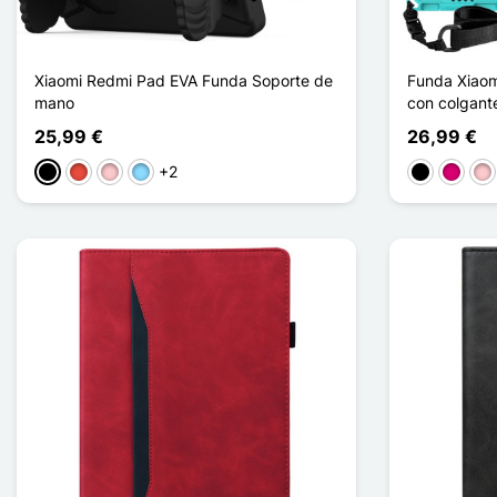
Xiaomi Redmi Pad EVA Funda Soporte de
Funda Xiaom
mano
con colgant
25,99 €
26,99 €
+2
Negro
Rojo
Rosa
Azul claro
Negro
Magent
Ro