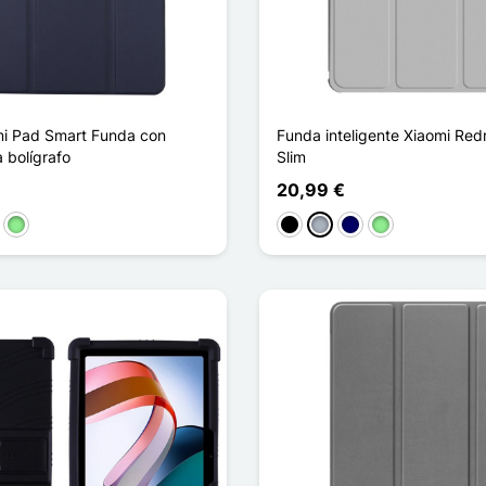
i Pad Smart Funda con
Funda inteligente Xiaomi Red
 bolígrafo
Slim
20,99 €
curo
 rosa
Verde claro
Negro
Gris
Azul marino
Verde claro