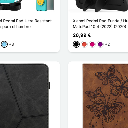
i Redmi Pad Ultra Resistant
Xiaomi Redmi Pad Funda / H
e para el hombro
MatePad 10.4 (2022) (2020)
26,99 €
+3
+2
a
sa
Azul claro
Negro
Rojo
Magenta
Púrpura