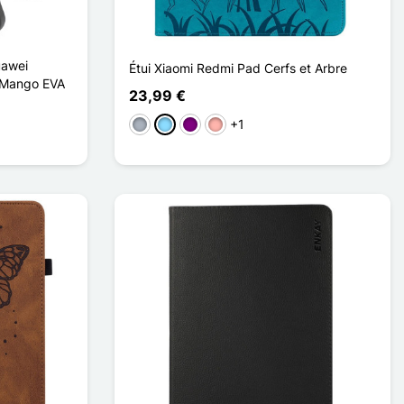
uawei
Étui Xiaomi Redmi Pad Cerfs et Arbre
 Mango EVA
23,99 €
+1
Gris
Azul claro
Púrpura
Oro rosa