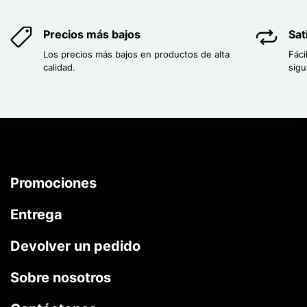
Precios más bajos
Sat
Los precios más bajos en productos de alta
Fáci
calidad.
sigu
Promociones
Entrega
Devolver un pedido
Sobre nosotros