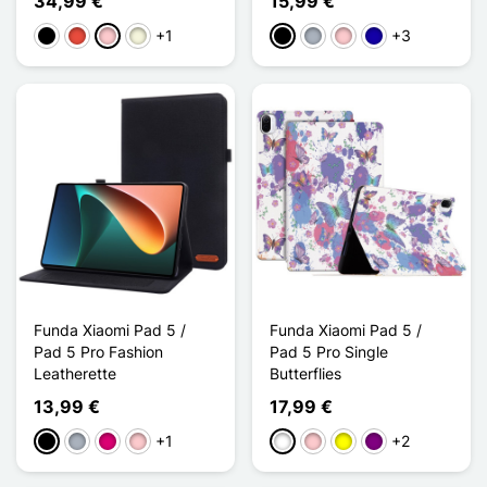
34,99 €
15,99 €
+1
+3
Negro
Rojo
Rosa
Beige
Negro
Gris
Rosa
Azul oscuro
Funda Xiaomi Pad 5 /
Funda Xiaomi Pad 5 /
Pad 5 Pro Fashion
Pad 5 Pro Single
Leatherette
Butterflies
13,99 €
17,99 €
+1
+2
Negro
Gris
Magenta
Rosa
Blanco
Rosa
Amarillo
Púrpura