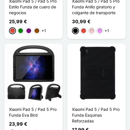
Xiaomi Pad 5 / Pad 5 Pro
Xiaomi Pad 5 / Pad 5 Pro
Estilo Funda de cuero de
Funda Anillo giratorio y
negocios
colgante de transporte
25,99 €
30,99 €
+1
+1
Rojo
Verde
Púrpura
Marrón
Negro
Rojo
Rosa
Morado claro
Xiaomi Pad 5 / Pad 5 Pro
Xiaomi Pad 5 / Pad 5 Pro
Funda Eva Bird
Funda Esquinas
Reforzadas
23,99 €
17,99 €