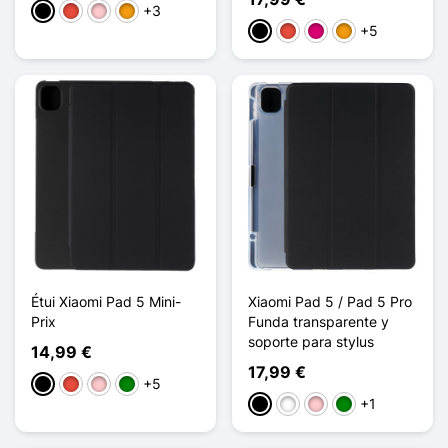
+3
Negro
Rojo
Rosa
Naranja
+5
Negro
Rojo
Magenta
Naranja
Étui Xiaomi Pad 5 Mini-
Xiaomi Pad 5 / Pad 5 Pro
Prix
Funda transparente y
soporte para stylus
14,99 €
17,99 €
+5
Negro
Rojo
Rosa
Verde
+1
Negro
Blanco
Rosa
Verde