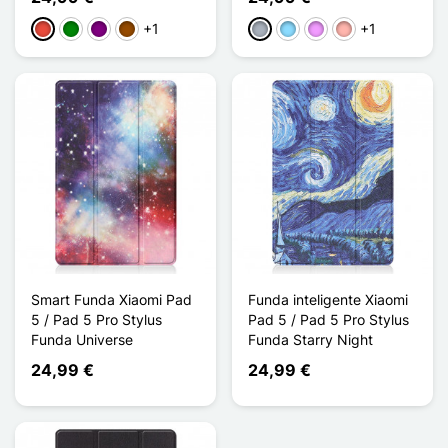
+1
+1
Rojo
Verde
Púrpura
Marrón
Gris
Azul claro
Morado claro
Oro rosa
Smart Funda Xiaomi Pad
Funda inteligente Xiaomi
5 / Pad 5 Pro Stylus
Pad 5 / Pad 5 Pro Stylus
Funda Universe
Funda Starry Night
24,99 €
24,99 €