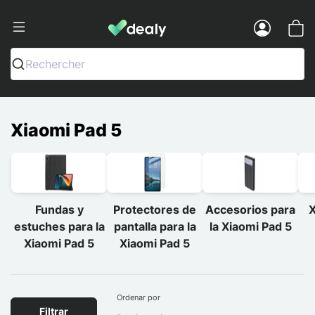
Dealy - Fundas y accesorios para smar
Menu
Rechercher
Xiaomi Pad 5
Fundas y
Protectores de
Accesorios para
X
estuches para la
pantalla para la
la Xiaomi Pad 5
Xiaomi Pad 5
Xiaomi Pad 5
Ordenar por
Filtrar