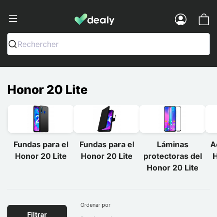
Dealy - Fundas y accesorios para smar
Menu
Rechercher
Honor 20 Lite
Fundas para el
Fundas para el
Láminas
A
Honor 20 Lite
Honor 20 Lite
protectoras del
H
Honor 20 Lite
Ordenar por
Filtrar