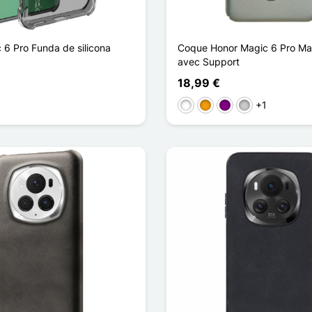
 6 Pro Funda de silicona
Coque Honor Magic 6 Pro Ma
avec Support
18,99 €
+1
te
ansparent
Blanco
Naranja
Púrpura
Transparente