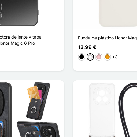
ctora de lente y tapa
Funda de plástico Honor Mag
onor Magic 6 Pro
12,99 €
+3
Negro
Blanco
Rosa
Naranja
aro
ta