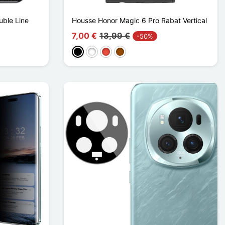
ble Line
Housse Honor Magic 6 Pro Rabat Vertical
7,00 €
13,99 €
-50%
Negro
Blanco
Rojo
Marrón