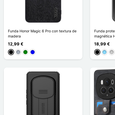
Funda Honor Magic 6 Pro con textura de
Funda prote
madera
magnética H
12,99 €
18,99 €
Negro
Gris
Verde
Azul
Negro
Azul cl
Pla