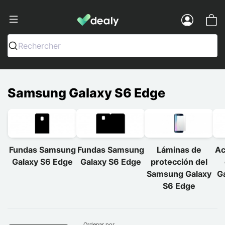
Dealy - Fundas y accesorios para smar
Menu
Rechercher
Samsung Galaxy S6 Edge
Fundas Samsung
Fundas Samsung
Láminas de
Ac
Galaxy S6 Edge
Galaxy S6 Edge
protección del
Samsung Galaxy
G
S6 Edge
Ordenar por