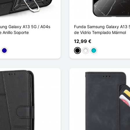
ung Galaxy A13 5G / A04s
Funda Samsung Galaxy A13 
 Anillo Soporte
de Vidrio Templado Mármol
12,99 €
rde
Azul oscuro
Negro
Blanco
Turquesa