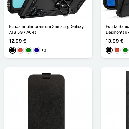
Funda anular premium Samsung Galaxy
Funda Sams
A13 5G / A04s
Desmontable
12,99 €
13,99 €
+3
Negro
Rojo
Verde
Azul oscuro
Negro
Rojo
Ve