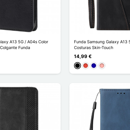
axy A13 5G / A04s Color
Funda Samsung Galaxy A13 
e Colgante Funda
Costuras Skin-Touch
14,99 €
Negro
Rojo
Azul oscuro
Oro rosa