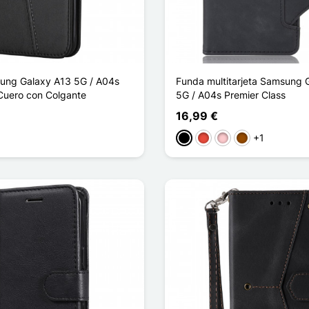
ung Galaxy A13 5G / A04s
Funda multitarjeta Samsung 
Cuero con Colgante
5G / A04s Premier Class
16,99 €
+1
rón oscuro
Negro
Rojo
Rosa
Marrón