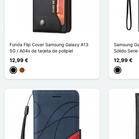
Funda Flip Cover Samsung Galaxy A13
Samsung Gal
5G / A04s de tarjeta de polipiel
Sólido Seri
12,99 €
12,99 €
Negro
Marrón
Negro