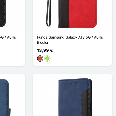
5G / A04s
Funda Samsung Galaxy A13 5G / A04s
Bicolor
13,99 €
Rojo
Verde manzana