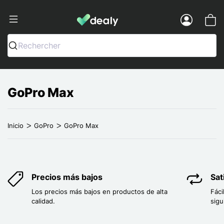
Dealy - Fundas y accesorios para smar
Menu
Rechercher
GoPro Max
Inicio
GoPro
GoPro Max
Precios más bajos
Sat
Los precios más bajos en productos de alta
Fáci
calidad.
sigu