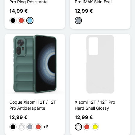
Pro Ring Résistante
Pro IMAK Skin Feel
14,99 €
12,99 €
Negro
Rojo
Azul claro
Gris
Coque Xiaomi 12T / 12T
Xiaomi 12T / 12T Pro
Pro Antidérapante
Hard Shell Glossy
12,99 €
12,99 €
+6
Negro
Blanco
Gris
Rojo
Blanco
Rojo
Amarillo