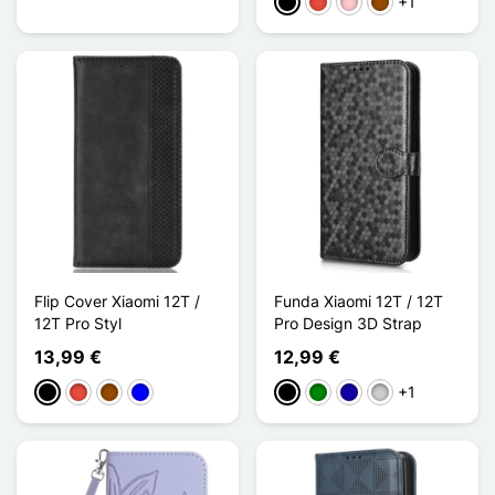
+1
Negro
Rojo
Rosa
Marrón
Flip Cover Xiaomi 12T /
Funda Xiaomi 12T / 12T
12T Pro Styl
Pro Design 3D Strap
13,99 €
12,99 €
+1
Negro
Rojo
Marrón
Azul
Negro
Verde
Azul oscuro
Plata