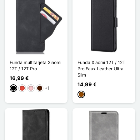
Funda multitarjeta Xiaomi
Funda Xiaomi 12T / 12T
12T / 12T Pro
Pro Faux Leather Ultra
Slim
16,99 €
14,99 €
+1
Negro
Rojo
Rosa
Marrón oscuro
Marrón