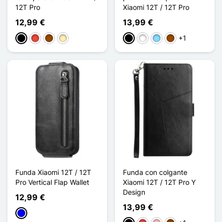
12T Pro
Xiaomi 12T / 12T Pro
12,99 €
13,99 €
+1
Negro
Rojo
Marrón
Oro
Negro
Blanco
Azul claro
Marrón
Funda Xiaomi 12T / 12T
Funda con colgante
Pro Vertical Flap Wallet
Xiaomi 12T / 12T Pro Y
Design
12,99 €
13,99 €
Azul