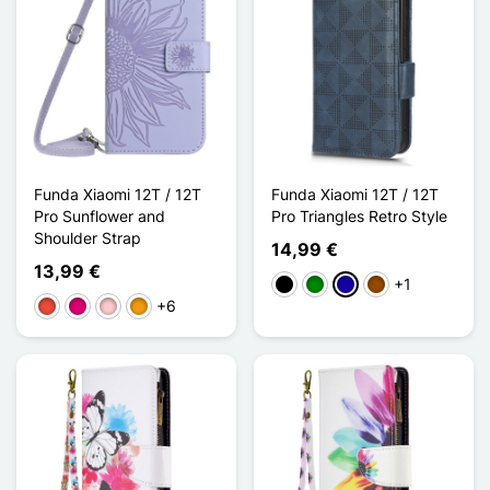
Funda Xiaomi 12T / 12T
Funda Xiaomi 12T / 12T
Pro Sunflower and
Pro Triangles Retro Style
Shoulder Strap
14,99 €
13,99 €
+1
Negro
Verde
Azul oscuro
Marrón
+6
Rojo
Magenta
Rosa
Naranja