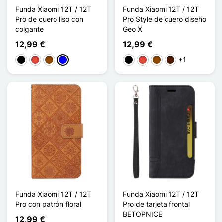
Funda Xiaomi 12T / 12T
Funda Xiaomi 12T / 12T
Pro de cuero liso con
Pro Style de cuero diseño
colgante
Geo X
12,99 €
12,99 €
+1
Negro
Rojo
Marrón
Azul
Negro
Rojo
Marrón
Marrón oscuro
Funda Xiaomi 12T / 12T
Funda Xiaomi 12T / 12T
Pro con patrón floral
Pro de tarjeta frontal
BETOPNICE
12,99 €