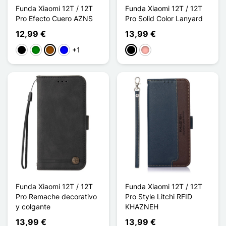
Funda Xiaomi 12T / 12T
Funda Xiaomi 12T / 12T
Pro Efecto Cuero AZNS
Pro Solid Color Lanyard
12,99 €
13,99 €
+1
Negro
Verde
Marrón
Azul
Negro
Oro rosa
Funda Xiaomi 12T / 12T
Funda Xiaomi 12T / 12T
Pro Remache decorativo
Pro Style Litchi RFID
y colgante
KHAZNEH
13,99 €
13,99 €