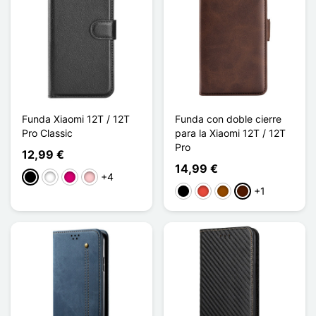
Funda Xiaomi 12T / 12T
Funda con doble cierre
Pro Classic
para la Xiaomi 12T / 12T
Pro
12,99 €
14,99 €
+4
Negro
Blanco
Magenta
Rosa
+1
Negro
Rojo
Marrón
Marrón oscuro