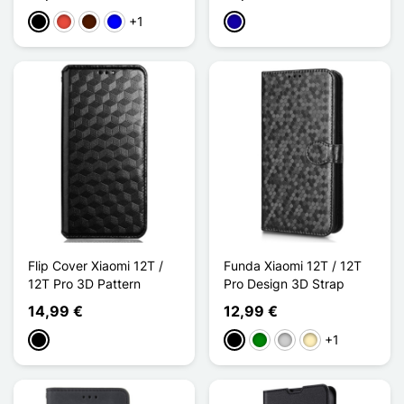
+1
Negro
Rojo
Marrón oscuro
Azul
Azul oscuro
Flip Cover Xiaomi 12T /
Funda Xiaomi 12T / 12T
12T Pro 3D Pattern
Pro Design 3D Strap
14,99 €
12,99 €
+1
Negro
Negro
Verde
Plata
Oro