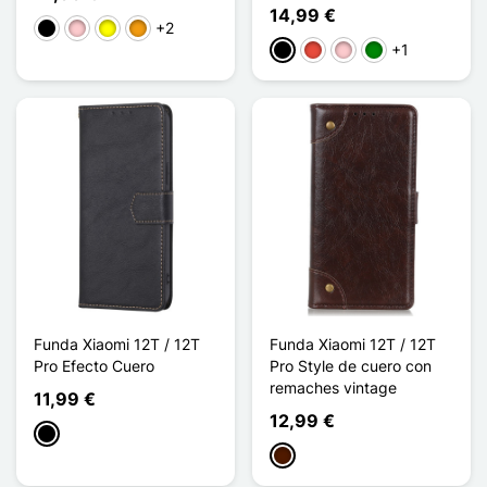
14,99 €
+2
Negro
Rosa
Amarillo
Naranja
+1
Negro
Rojo
Rosa
Verde
Funda Xiaomi 12T / 12T
Funda Xiaomi 12T / 12T
Pro Efecto Cuero
Pro Style de cuero con
remaches vintage
11,99 €
12,99 €
Negro
Marrón oscuro