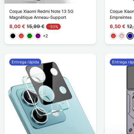
Coque Xiaomi Redmi Note 13 5G
Coque Xiaom
Magnétique Anneau-Support
Empreintes
8,00 €
15,99 €
6,50 €
12
-50%
+2
Negro
Rojo
Verde
Púrpura
Rojo
Rosa
Azu
Entrega rápida
Entrega ráp