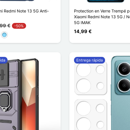
i Redmi Note 13 5G Anti-
Protection en Verre Trempé p
Xiaomi Redmi Note 13 5G / N
5G IMAK
,99 €
-50%
14,99 €
l oscuro
Azul claro
ida
Entrega rápida