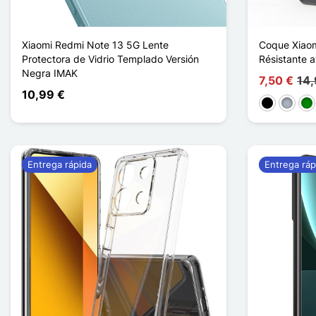
Xiaomi Redmi Note 13 5G Lente
Coque Xiaom
Protectora de Vidrio Templado Versión
Résistante a
Negra IMAK
7,50 €
14,
10,99 €
Negro
Gris
Ve
Entrega rápida
Entrega ráp