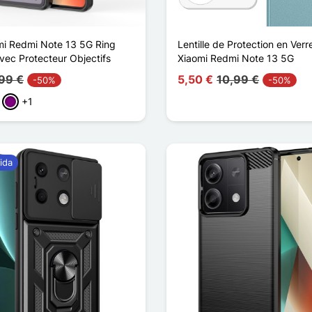
i Redmi Note 13 5G Ring
Lentille de Protection en Ver
vec Protecteur Objectifs
Xiaomi Redmi Note 13 5G
99 €
5,50 €
10,99 €
-50%
-50%
+1
rde
Púrpura
ida