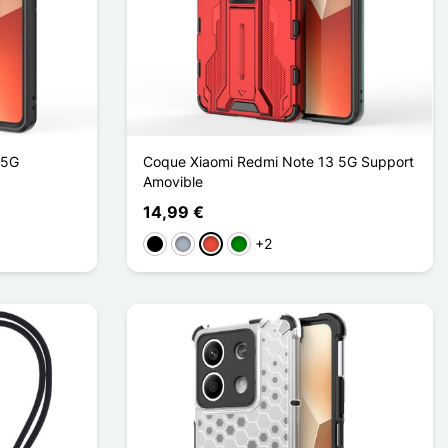
 5G
Coque Xiaomi Redmi Note 13 5G Support
Amovible
14,99 €
+2
Negro
Gris
Rojo
Verde