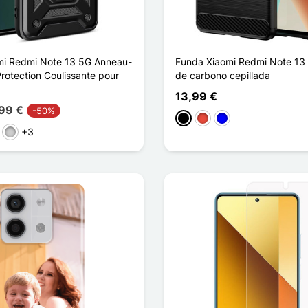
mi Redmi Note 13 5G Anneau-
Funda Xiaomi Redmi Note 13 
rotection Coulissante pour
de carbono cepillada
13,99 €
99 €
-50%
Negro
Rojo
Azul
+3
rde
Plata