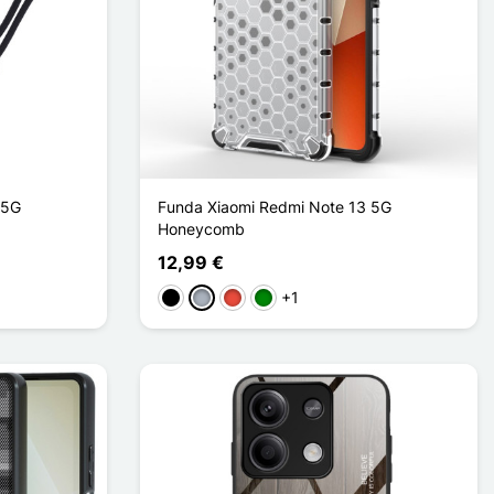
 5G
Funda Xiaomi Redmi Note 13 5G
Honeycomb
12,99 €
+1
Negro
Gris
Rojo
Verde