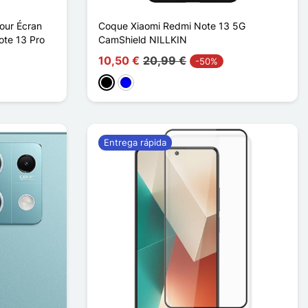
our Écran
Coque Xiaomi Redmi Note 13 5G
ote 13 Pro
CamShield NILLKIN
10,50 €
20,99 €
-50%
Negro
Azul
Entrega rápida