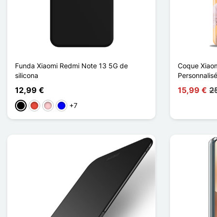
Funda Xiaomi Redmi Note 13 5G de
Coque Xiao
silicona
Personnalis
12,99 €
15,99 €
2
+7
Negro
Rojo
Rosa
Azul