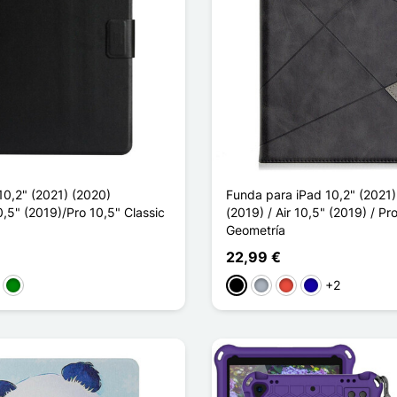
10,2" (2021) (2020)
Funda para iPad 10,2" (2021)
0,5" (2019)/Pro 10,5" Classic
(2019) / Air 10,5" (2019) / Pr
Geometría
22,99 €
+2
anja
Verde
Negro
Gris
Rojo
Azul oscuro