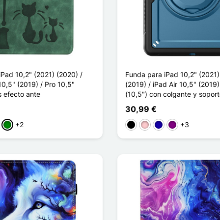
Pad 10,2" (2021) (2020) /
Funda para iPad 10,2" (2021)
 10,5" (2019) / Pro 10,5"
(2019) / iPad Air 10,5" (2019)
s efecto ante
(10,5") con colgante y soport
30,99 €
+2
+3
sa
Verde
Negro
Rosa
Azul oscuro
Púrpura