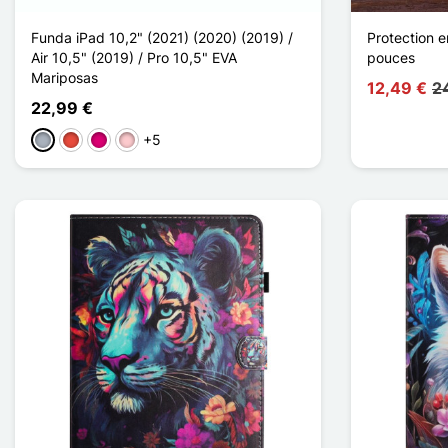
Funda iPad 10,2" (2021) (2020) (2019) /
Protection e
Air 10,5" (2019) / Pro 10,5" EVA
pouces
Mariposas
12,49 €
2
22,99 €
+5
Gris
Rojo
Magenta
Rosa