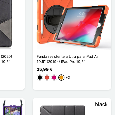
 (2020)
Funda resistente a Utra para iPad Air
o 10,5"
10,5" (2019) / iPad Pro 10,5"
25,99 €
+2
Negro
Rojo
Magenta
Naranja