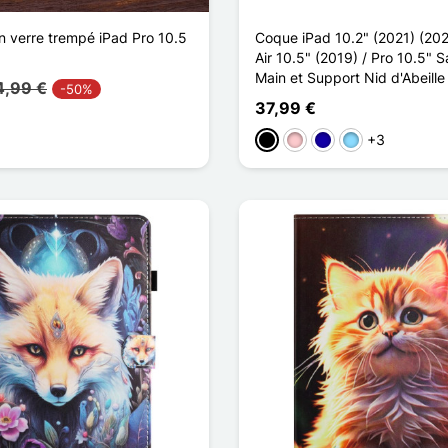
n verre trempé iPad Pro 10.5
Coque iPad 10.2" (2021) (202
Air 10.5" (2019) / Pro 10.5" 
Main et Support Nid d'Abeille
4,99 €
-50%
37,99 €
+3
Negro
Rosa
Azul oscuro
Azul claro