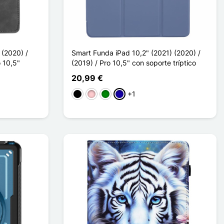
 (2020) /
Smart Funda iPad 10,2" (2021) (2020) /
o 10,5"
(2019) / Pro 10,5" con soporte tríptico
20,99 €
+1
Negro
Rosa
Verde
Azul oscuro