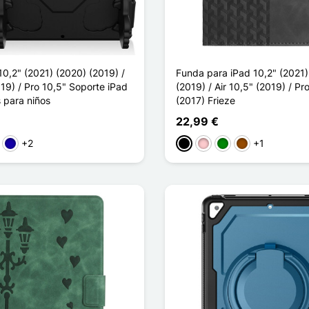
0,2" (2021) (2020) (2019) /
Funda para iPad 10,2" (2021)
019) / Pro 10,5" Soporte iPad
(2019) / Air 10,5" (2019) / Pr
 para niños
(2017) Frieze
22,99 €
+2
+1
genta
Azul oscuro
Negro
Rosa
Verde
Marrón