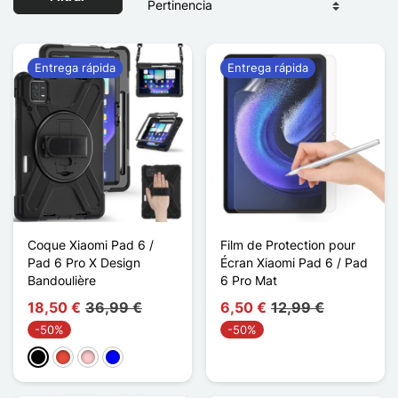
Entrega rápida
Entrega rápida
Coque Xiaomi Pad 6 /
Film de Protection pour
Pad 6 Pro X Design
Écran Xiaomi Pad 6 / Pad
Bandoulière
6 Pro Mat
18,50 €
36,99 €
6,50 €
12,99 €
-50%
-50%
Negro
Rojo
Rosa
Azul