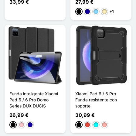
33,99 €
27,99 €
+1
Negro
Azul oscuro
Azul claro
Oro
Funda inteligente Xiaomi
Xiaomi Pad 6 / 6 Pro
Pad 6 / 6 Pro Domo
Funda resistente con
Series DUX DUCIS
soporte
26,99 €
30,99 €
Negro
Rosa
Azul oscuro
Negro
Rojo
Cian
Oro rosa