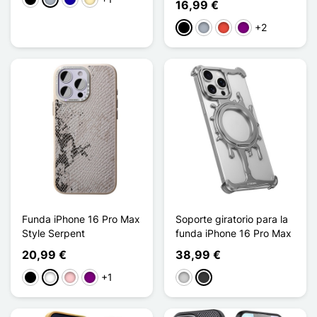
Negro
Gris
Azul oscuro
Oro
16,99 €
+2
Negro
Gris
Rojo
Púrpura
Funda iPhone 16 Pro Max
Soporte giratorio para la
Style Serpent
funda iPhone 16 Pro Max
20,99 €
38,99 €
+1
Negro
Blanco
Rosa
Púrpura
Plata
Gris oscuro