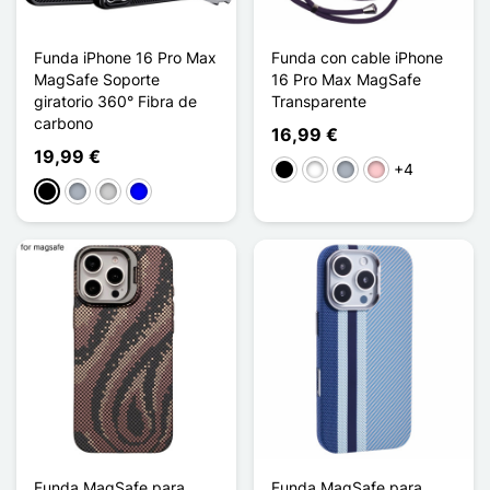
Funda iPhone 16 Pro Max
Funda con cable iPhone
MagSafe Soporte
16 Pro Max MagSafe
giratorio 360° Fibra de
Transparente
carbono
16,99 €
19,99 €
+4
Negro
Blanco
Gris
Rosa
Negro
Gris
Plata
Azul
Funda MagSafe para
Funda MagSafe para