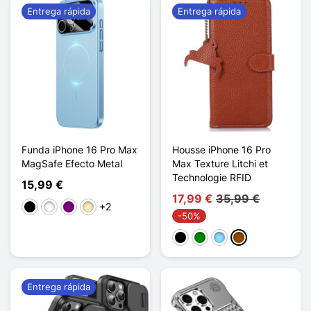
Entrega rápida
Entrega rápida
Funda iPhone 16 Pro Max
Housse iPhone 16 Pro
MagSafe Efecto Metal
Max Texture Litchi et
Technologie RFID
15,99 €
17,99 €
35,99 €
+2
Negro
Blanco
Púrpura
Oro
-50%
Negro
Verde
Azul claro
Marrón
Entrega rápida