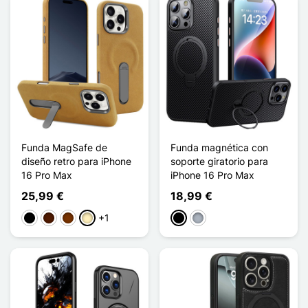
Funda MagSafe de
Funda magnética con
diseño retro para iPhone
soporte giratorio para
16 Pro Max
iPhone 16 Pro Max
25,99 €
18,99 €
+1
Negro
Marrón oscuro
Café
Marrón claro
Negro
Gris