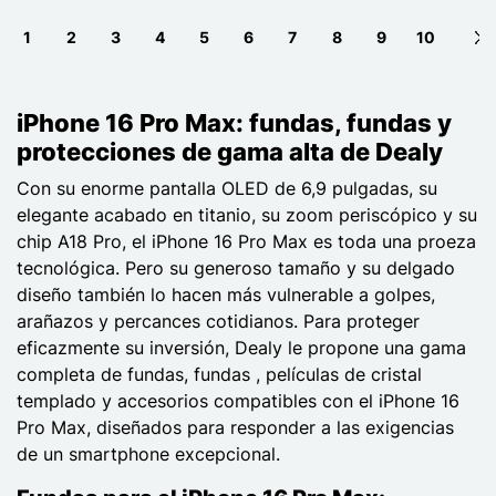
1
2
3
4
5
6
7
8
9
10
Ne
iPhone 16 Pro Max: fundas, fundas y
protecciones de gama alta de Dealy
Con su enorme pantalla OLED de 6,9 pulgadas, su
elegante acabado en titanio, su zoom periscópico y su
chip A18 Pro, el iPhone 16 Pro Max es toda una proeza
tecnológica. Pero su generoso tamaño y su delgado
diseño también lo hacen más vulnerable a golpes,
arañazos y percances cotidianos. Para proteger
eficazmente su inversión, Dealy le propone una gama
completa de fundas, fundas , películas de cristal
templado y accesorios compatibles con el iPhone 16
Pro Max, diseñados para responder a las exigencias
de un smartphone excepcional.