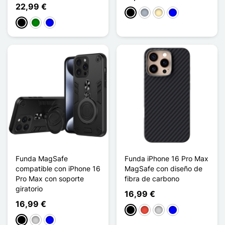
22,99 €
Negro
Gris
Oro
Azul
Negro
Verde
Azul
Funda MagSafe
Funda iPhone 16 Pro Max
compatible con iPhone 16
MagSafe con diseño de
Pro Max con soporte
fibra de carbono
giratorio
16,99 €
16,99 €
Negro
Rojo
Plata
Azul
Negro
Plata
Azul