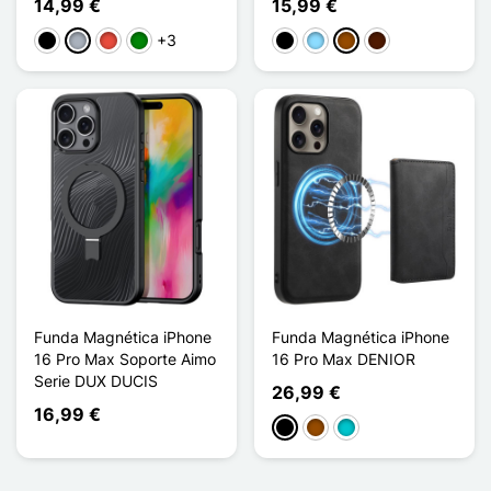
14,99 €
15,99 €
+3
Negro
Gris
Rojo
Verde
Negro
Azul claro
Marrón
Marrón oscuro
Funda Magnética iPhone
Funda Magnética iPhone
16 Pro Max Soporte Aimo
16 Pro Max DENIOR
Serie DUX DUCIS
26,99 €
16,99 €
Negro
Marrón
Turquesa