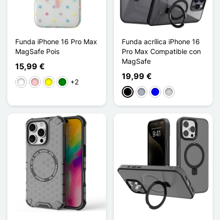
Funda iPhone 16 Pro Max
Funda acrílica iPhone 16
MagSafe Pois
Pro Max Compatible con
MagSafe
15,99 €
19,99 €
+2
Blanco
Rosa
Amarillo
Verde
Negro
Gris
Azul
Gris clair