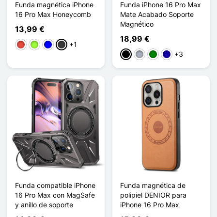
Funda magnética iPhone
Funda iPhone 16 Pro Max
16 Pro Max Honeycomb
Mate Acabado Soporte
Magnético
13,99 €
18,99 €
+1
Rojo
Verde manzana
Azul
Gris oscuro
+3
Negro
Gris
Verde
Azul oscuro
Funda compatible iPhone
Funda magnética de
16 Pro Max con MagSafe
polipiel DENIOR para
y anillo de soporte
iPhone 16 Pro Max