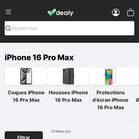
Dealy - Fundas y accesorios para smar
Menu
Rechercher
iPhone 16 Pro Max
Coques iPhone
Housses iPhone
Protections
16 Pro Max
16 Pro Max
d'écran iPhone
i
16 Pro Max
Ordenar por
Filtrar