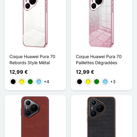
Coque Huawei Pura 70
Coque Huawei Pura 70
Rebords Style Métal
Paillettes Dégradées
12,99 €
12,99 €
+4
+3
Negro
Amarillo
Verde
Azul claro
Negro
Amarillo
Verde
Azul claro