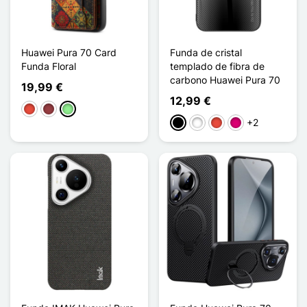
Huawei Pura 70 Card
Funda de cristal
Funda Floral
templado de fibra de
carbono Huawei Pura 70
19,99 €
12,99 €
Rojo
Rojo oscuro
Verde claro
+2
Negro
Blanco
Rojo
Magenta