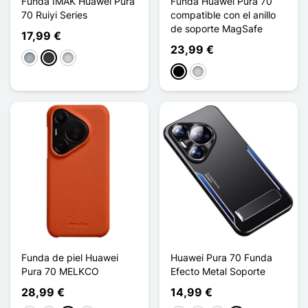
Funda IMAK Huawei Pura
Funda Huawei Pura 70
70 Ruiyi Series
compatible con el anillo
de soporte MagSafe
17,99 €
23,99 €
Gris
Gris oscuro
Gris clair
Negro
Plata
Funda de piel Huawei
Huawei Pura 70 Funda
Pura 70 MELKCO
Efecto Metal Soporte
28,99 €
14,99 €