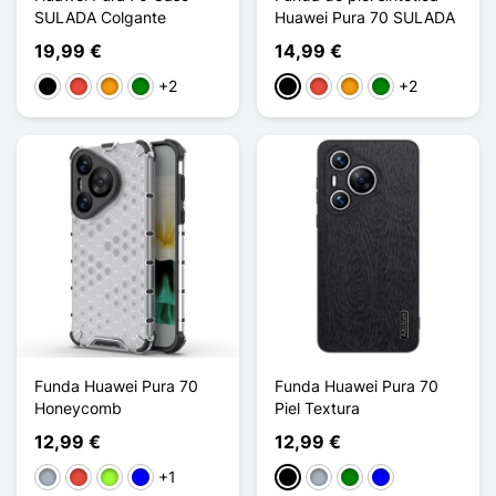
SULADA Colgante
Huawei Pura 70 SULADA
19,99 €
14,99 €
+2
+2
Negro
Rojo
Naranja
Verde
Negro
Rojo
Naranja
Verde
Funda Huawei Pura 70
Funda Huawei Pura 70
Honeycomb
Piel Textura
12,99 €
12,99 €
+1
Gris
Rojo
Verde manzana
Azul
Negro
Gris
Verde
Azul