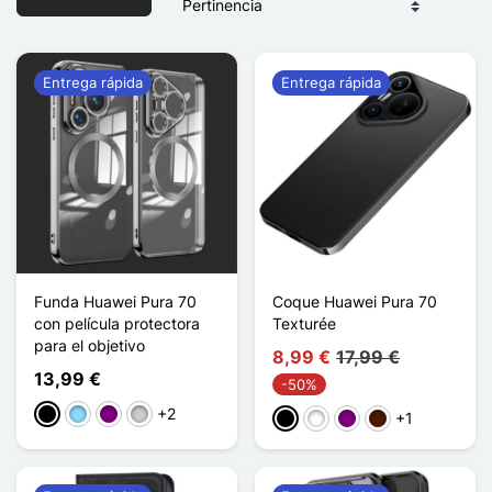
Entrega rápida
Entrega rápida
Funda Huawei Pura 70
Coque Huawei Pura 70
con película protectora
Texturée
para el objetivo
8,99 €
17,99 €
13,99 €
-50%
+2
Negro
Azul claro
Púrpura
Plata
+1
Negro
Blanco
Púrpura
Marrón oscuro