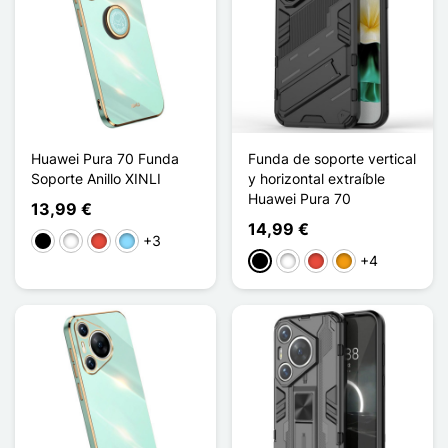
Huawei Pura 70 Funda
Funda de soporte vertical
Soporte Anillo XINLI
y horizontal extraíble
Huawei Pura 70
13,99 €
14,99 €
+3
Negro
Blanco
Rojo
Azul claro
+4
Negro
Blanco
Rojo
Naranja