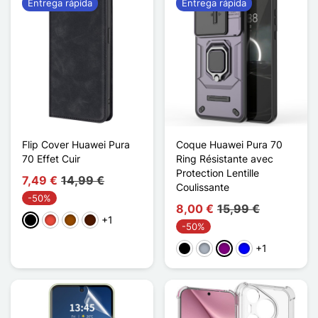
Entrega rápida
Entrega rápida
Flip Cover Huawei Pura
Coque Huawei Pura 70
70 Effet Cuir
Ring Résistante avec
Protection Lentille
7,49 €
14,99 €
Coulissante
-50%
8,00 €
15,99 €
+1
Negro
Rojo
Marrón
Marrón oscuro
-50%
+1
Negro
Gris
Púrpura
Azul