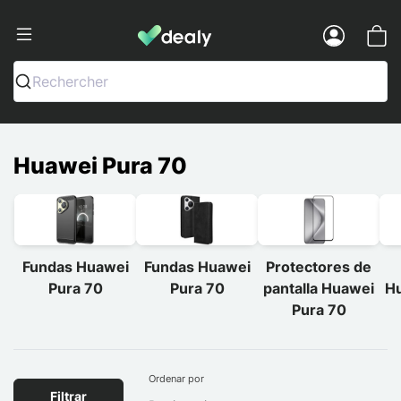
Dealy - Fundas y accesorios para smar
Menu
Rechercher
Huawei Pura 70
Fundas Huawei
Fundas Huawei
Protectores de
Pura 70
Pura 70
pantalla Huawei
Hu
Pura 70
Ordenar por
Filtrar