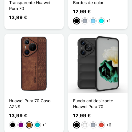
Transparente Huawei
Bordes de color
Pura 70
12,99 €
13,99 €
+1
Negro
Gris
Azul claro
Cian
Huawei Pura 70 Caso
Funda antideslizante
AZNS
Huawei Pura 70
13,99 €
12,99 €
+1
+6
Negro
Púrpura
Marrón
Turquesa
Negro
Blanco
Gris
Rojo