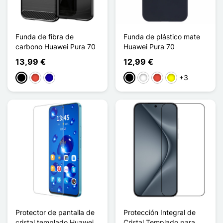
Funda de fibra de
Funda de plástico mate
carbono Huawei Pura 70
Huawei Pura 70
13,99 €
12,99 €
+3
Negro
Rojo
Azul oscuro
Negro
Blanco
Rojo
Amarillo
Protector de pantalla de
Protección Integral de
cristal templado Huawei
Cristal Templado para