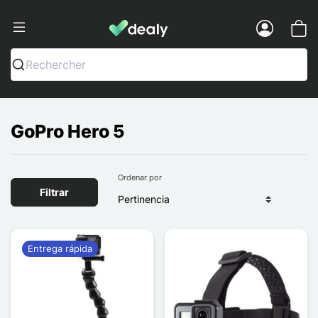
Dealy - Fundas y accesorios para smar
Menu
Rechercher
GoPro Hero 5
Ordenar por
Filtrar
Entrega rápida