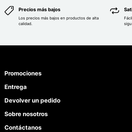
Precios más bajos
Sat
Los precios más bajos en productos de alta
Fáci
calidad.
sigu
Promociones
Entrega
Devolver un pedido
Sobre nosotros
Contáctanos