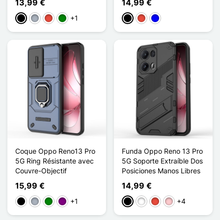
13,99 €
14,99 €
+1
Negro
Gris
Rojo
Verde
Negro
Rojo
Azul
Coque Oppo Reno13 Pro
Funda Oppo Reno 13 Pro
5G Ring Résistante avec
5G Soporte Extraíble Dos
Couvre-Objectif
Posiciones Manos Libres
15,99 €
14,99 €
+1
+4
Negro
Gris
Verde
Púrpura
Negro
Blanco
Rojo
Rosa