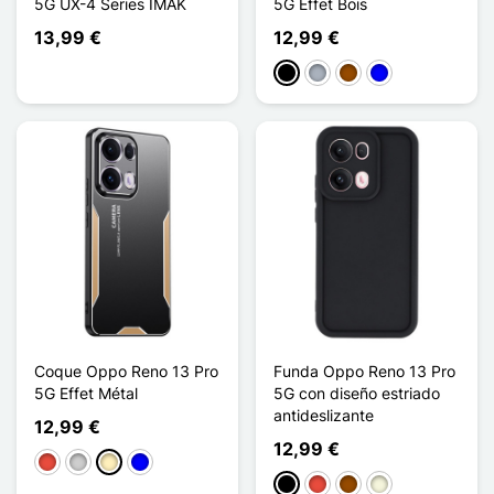
5G UX-4 Series IMAK
5G Effet Bois
13,99 €
12,99 €
Negro
Gris
Marrón
Azul
Coque Oppo Reno 13 Pro
Funda Oppo Reno 13 Pro
5G Effet Métal
5G con diseño estriado
antideslizante
12,99 €
12,99 €
Rojo
Plata
Oro
Azul
Negro
Rojo
Marrón
Beige