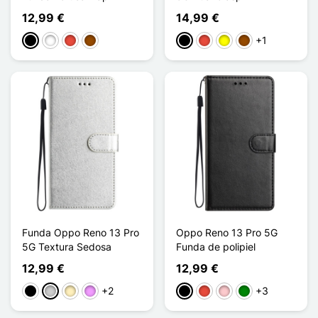
12,99 €
14,99 €
+1
Negro
Blanco
Rojo
Marrón
Negro
Rojo
Amarillo
Marrón
Funda Oppo Reno 13 Pro
Oppo Reno 13 Pro 5G
5G Textura Sedosa
Funda de polipiel
12,99 €
12,99 €
+2
+3
Negro
Plata
Oro
Morado claro
Negro
Rojo
Rosa
Verde