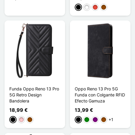
Negro
Blanco
Rojo
Marrón
Funda Oppo Reno 13 Pro
Oppo Reno 13 Pro 5G
5G Retro Design
Funda con Colgante RFID
Bandolera
Efecto Gamuza
18,99 €
13,99 €
+1
Negro
Rosa
Marrón
Negro
Verde
Púrpura
Marrón