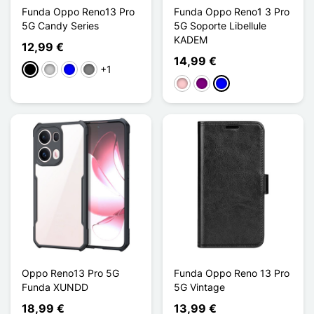
Funda Oppo Reno13 Pro
Funda Oppo Reno1 3 Pro
5G Candy Series
5G Soporte Libellule
KADEM
12,99 €
14,99 €
+1
Negro
Transparente
Azul
Gris Transparent
Rosa
Púrpura
Azul
Oppo Reno13 Pro 5G
Funda Oppo Reno 13 Pro
Funda XUNDD
5G Vintage
18,99 €
13,99 €