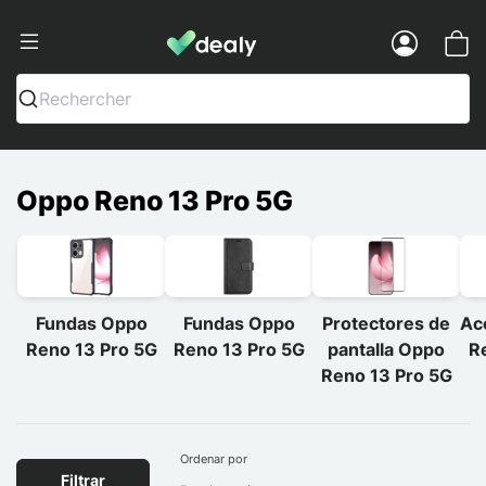
Dealy - Fundas y accesorios para smar
Menu
Rechercher
Oppo Reno 13 Pro 5G
Fundas Oppo
Fundas Oppo
Protectores de
Ac
Reno 13 Pro 5G
Reno 13 Pro 5G
pantalla Oppo
R
Reno 13 Pro 5G
Ordenar por
Filtrar