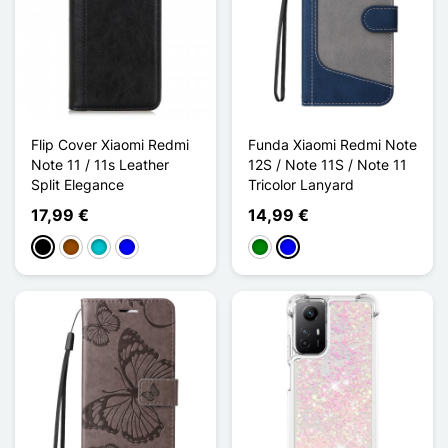
Flip Cover Xiaomi Redmi
Funda Xiaomi Redmi Note
Note 11 / 11s Leather
12S / Note 11S / Note 11
Split Elegance
Tricolor Lanyard
17,99 €
14,99 €
Negro
Marrón
Turquesa
Azul
Verde
Azul