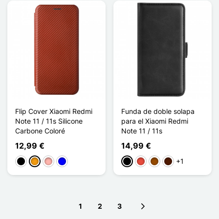
Flip Cover Xiaomi Redmi
Funda de doble solapa
Note 11 / 11s Silicone
para el Xiaomi Redmi
Carbone Coloré
Note 11 / 11s
12,99 €
14,99 €
+1
Negro
Naranja
Oro rosa
Azul
Negro
Rojo
Marrón
Marrón oscuro
1
2
3
Next page