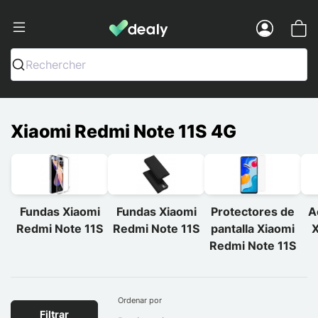
Dealy - Fundas y accesorios para smar
Menu
Rechercher
Xiaomi Redmi Note 11S 4G
Fundas Xiaomi
Fundas Xiaomi
Protectores de
A
Redmi Note 11S
Redmi Note 11S
pantalla Xiaomi
X
Redmi Note 11S
Ordenar por
Filtrar