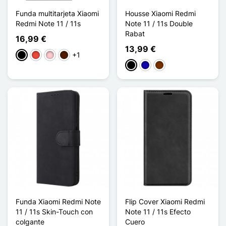
Funda multitarjeta Xiaomi
Housse Xiaomi Redmi
Redmi Note 11 / 11s
Note 11 / 11s Double
Rabat
16,99 €
13,99 €
+1
Negro
Rojo
Rosa
Marrón oscuro
Negro
Azul oscuro
Café
Funda Xiaomi Redmi Note
Flip Cover Xiaomi Redmi
11 / 11s Skin-Touch con
Note 11 / 11s Efecto
colgante
Cuero