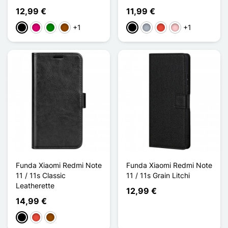
12,99 €
11,99 €
+1
+1
Negro
Magenta
Verde
Marrón
Negro
Gris
Rojo
Rosa
Funda Xiaomi Redmi Note
Funda Xiaomi Redmi Note
11 / 11s Classic
11 / 11s Grain Litchi
Leatherette
12,99 €
14,99 €
Negro
Rojo
Marrón