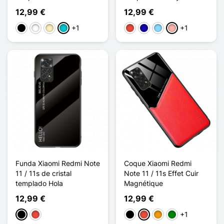
12,99 €
12,99 €
+1
+1
Negro
Blanco
Oro
Turquesa
Rojo
Azul oscuro
Azul claro
Oro rosa
Funda Xiaomi Redmi Note
Coque Xiaomi Redmi
11 / 11s de cristal
Note 11 / 11s Effet Cuir
templado Hola
Magnétique
12,99 €
12,99 €
+1
Negro
Rojo
Negro
Rojo
Naranja
Verde