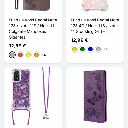
Funda Xiaomi Redmi Note
Funda Xiaomi Redmi Note
12S / Note 11S / Note 11
12S 4G / Note 11S / Note
Colgante Mariposas
11 Sparkling Glitter
Gigantes
12,99 €
12,99 €
+4
Doré / Coeurs
Vert/Cœurs
Bleu/Pentagramme
Argenté / Coeurs
+4
Gris
Rojo
Amarillo
Naranja