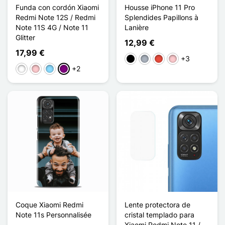
Funda con cordón Xiaomi
Housse iPhone 11 Pro
Redmi Note 12S / Redmi
Splendides Papillons à
Note 11S 4G / Note 11
Lanière
Glitter
12,99 €
17,99 €
+3
Negro
Gris
Rojo
Rosa
+2
Blanco
Rosa
Azul claro
Púrpura
Coque Xiaomi Redmi
Lente protectora de
Note 11s Personnalisée
cristal templado para
Xiaomi Redmi Note 11 /