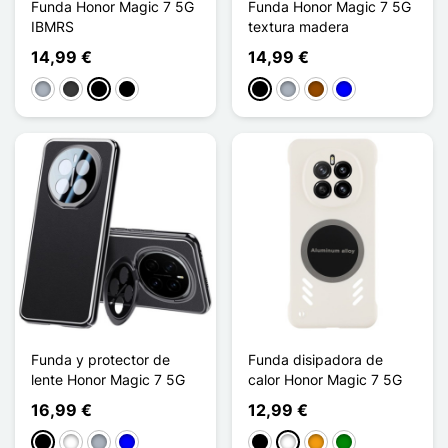
Funda Honor Magic 7 5G
Funda Honor Magic 7 5G
IBMRS
textura madera
14,99 €
14,99 €
Gris
Gris oscuro
Noir Transparent
Noir Mat
Negro
Gris
Marrón
Azul
Funda y protector de
Funda disipadora de
lente Honor Magic 7 5G
calor Honor Magic 7 5G
16,99 €
12,99 €
Negro
Blanco
Gris
Azul
Negro
Blanco
Naranja
Verde