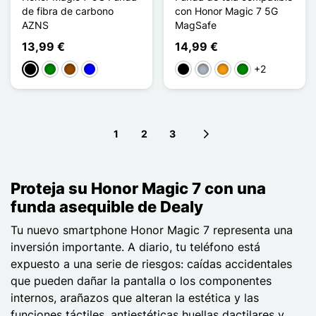
de fibra de carbono
con Honor Magic 7 5G
AZNS
MagSafe
13,99 €
14,99 €
+2
Negro
Verde
Marrón
Azul
Negro
Gris
Naranja
Verde
1
2
3
Next page
Proteja su Honor Magic 7 con una
funda asequible de Dealy
Tu nuevo smartphone Honor Magic 7 representa una
inversión importante. A diario, tu teléfono está
expuesto a una serie de riesgos: caídas accidentales
que pueden dañar la pantalla o los componentes
internos, arañazos que alteran la estética y las
funciones táctiles, antiestéticas huellas dactilares y