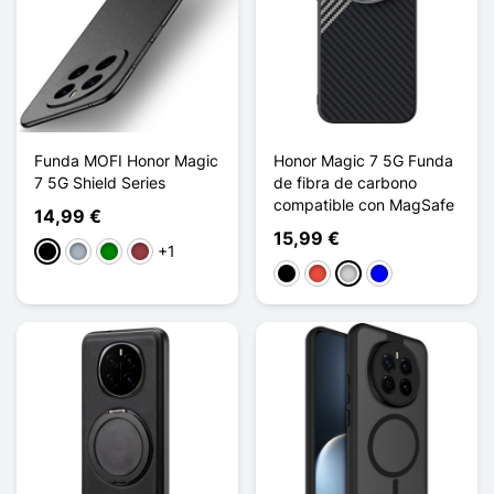
Funda MOFI Honor Magic
Honor Magic 7 5G Funda
7 5G Shield Series
de fibra de carbono
compatible con MagSafe
14,99 €
15,99 €
+1
Negro
Gris
Verde
Rojo oscuro
Negro
Rojo
Plata
Azul