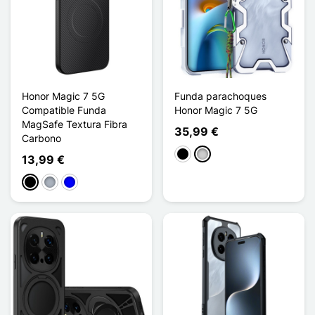
Honor Magic 7 5G
Funda parachoques
Compatible Funda
Honor Magic 7 5G
MagSafe Textura Fibra
35,99 €
Carbono
Negro
Plata
13,99 €
Negro
Gris
Azul