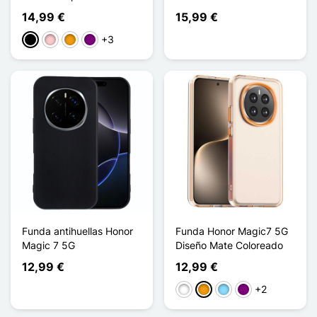
14,99 €
15,99 €
+3
Negro
Rosa
Naranja
Púrpura
Funda antihuellas Honor
Funda Honor Magic7 5G
Magic 7 5G
Diseño Mate Coloreado
12,99 €
12,99 €
+2
Blanco
Naranja
Azul claro
Púrpura