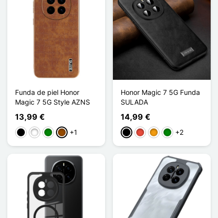
Funda de piel Honor
Honor Magic 7 5G Funda
Magic 7 5G Style AZNS
SULADA
13,99 €
14,99 €
+1
+2
Negro
Blanco
Verde
Marrón
Negro
Rojo
Naranja
Verde