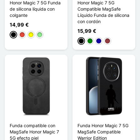
Honor Magic 7 5G Funda
Honor Magic 7 5G
de silicona líquida con
Compatible MagSafe
colgante
Líquido Funda de silicona
con cordón
14,99 €
15,99 €
Negro
Rojo
Amarillo
Verde claro
Negro
Verde
Azul oscuro
Rojo oscuro
Funda compatible con
Funda Honor Magic 7 5G
MagSafe Honor Magic 7
MagSafe Compatible
5G efecto piel
Warrior Edition