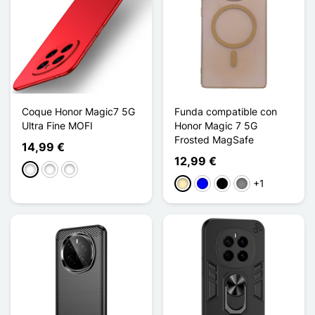
Coque Honor Magic7 5G
Funda compatible con
Ultra Fine MOFI
Honor Magic 7 5G
Frosted MagSafe
14,99 €
12,99 €
C
B
A
+1
Oro
Azul
Noir Transparent
Gris Titanium