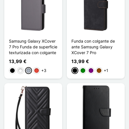
Samsung Galaxy XCover
Funda con colgante de
7 Pro Funda de superficie
ante Samsung Galaxy
texturizada con colgante
XCover 7 Pro
13,99 €
13,99 €
+3
+1
Negro
Blanco
Gris
Rojo
Negro
Verde
Púrpura
Marrón