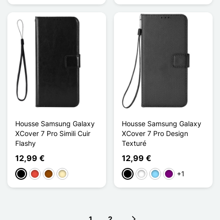
Housse Samsung Galaxy
Housse Samsung Galaxy
XCover 7 Pro Simili Cuir
XCover 7 Pro Design
Flashy
Texturé
12,99 €
12,99 €
+1
Negro
Rojo
Marrón
Oro
Negro
Blanco
Azul claro
Púrpura
1
2