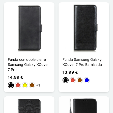
Funda con doble cierre
Funda Samsung Galaxy
Samsung Galaxy XCover
XCover 7 Pro Barnizada
7 Pro
13,99 €
14,99 €
Negro
Rojo
Marrón
Azul
+1
Negro
Rojo
Amarillo
Marrón