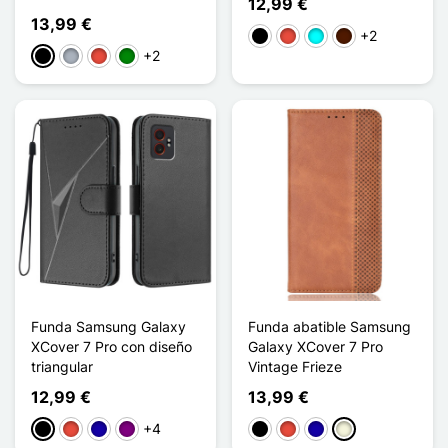
12,99 €
13,99 €
+2
Negro
Rojo
Cian
Marrón oscuro
+2
Negro
Gris
Rojo
Verde
Funda Samsung Galaxy
Funda abatible Samsung
XCover 7 Pro con diseño
Galaxy XCover 7 Pro
triangular
Vintage Frieze
12,99 €
13,99 €
+4
Negro
Rojo
Azul oscuro
Púrpura
Negro
Rojo
Azul oscuro
Beige