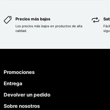
Precios más bajos
Sat
Los precios más bajos en productos de alta
Fáci
calidad.
sigu
Promociones
Entrega
Devolver un pedido
Sobre nosotros