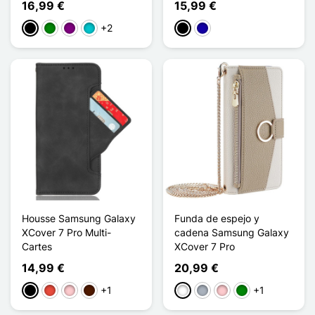
16,99 €
15,99 €
+2
Negro
Verde
Púrpura
Turquesa
Negro
Azul oscuro
Housse Samsung Galaxy
Funda de espejo y
XCover 7 Pro Multi-
cadena Samsung Galaxy
Cartes
XCover 7 Pro
14,99 €
20,99 €
+1
+1
Negro
Rojo
Rosa
Marrón oscuro
Blanco
Gris
Rosa
Verde