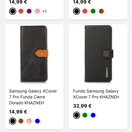
14,99 €
14,99 €
+1
Negro
Rojo
Púrpura
Oro rosa
Negro
Rojo
Verde
Marrón
Samsung Galaxy XCover
Funda Samsung Galaxy
7 Pro Funda Cierre
XCover 7 Pro KHAZNEH
Dorado KHAZNEH
32,99 €
14,99 €
Negro
Verde
Azul
Negro
Marrón
Oro rosa
Azul