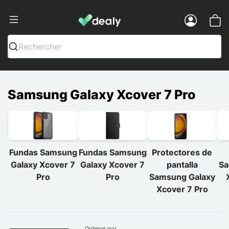
Dealy - Fundas y accesorios para smar
Menu
Rechercher
Samsung Galaxy Xcover 7 Pro
Fundas Samsung
Fundas Samsung
Protectores de
Galaxy Xcover 7
Galaxy Xcover 7
pantalla
Sa
Pro
Pro
Samsung Galaxy
Xcover 7 Pro
Ordenar por