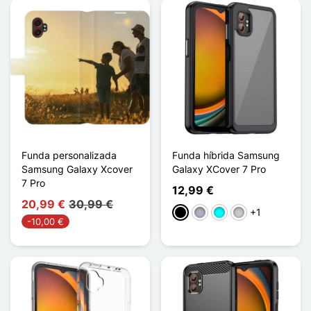
Funda personalizada
Funda híbrida Samsung
Samsung Galaxy Xcover
Galaxy XCover 7 Pro
7 Pro
12,99 €
20,99 €
30,99 €
+1
Negro
Gris
Cian
Transparente
-10,00 €