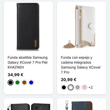
Funda abatible Samsung
Funda con espejo y
Galaxy XCover 7 Pro Piel
cadena integrados
KHAZNEH
Samsung Galaxy XCover
7 Pro
34,99 €
20,99 €
Negro
Verde
Marrón
Azul
+2
Negro
Blanco
Gris
Rosa