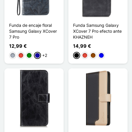
Funda de encaje floral
Funda Samsung Galaxy
Samsung Galaxy XCover
XCover 7 Pro efecto ante
7 Pro
KHAZNEH
12,99 €
14,99 €
+2
Gris
Rojo
Verde
Azul oscuro
Negro
Rojo
Marrón
Azul