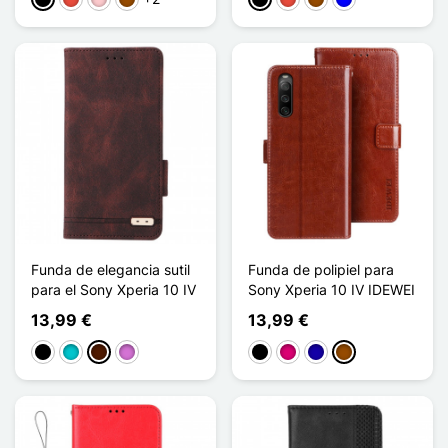
Negro
Rojo
Rosa
Marrón
Negro
Rojo
Marrón
Azul
Funda de elegancia sutil
Funda de polipiel para
para el Sony Xperia 10 IV
Sony Xperia 10 IV IDEWEI
13,99 €
13,99 €
Negro
Turquesa
Marrón oscuro
Malva
Negro
Magenta
Azul oscuro
Marrón