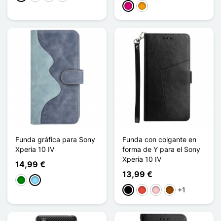
Magenta
Naranja
Funda gráfica para Sony
Funda con colgante en
Xperia 10 IV
forma de Y para el Sony
Xperia 10 IV
14,99 €
13,99 €
Verde
Azul claro
+1
Negro
Rojo
Rosa
Marrón