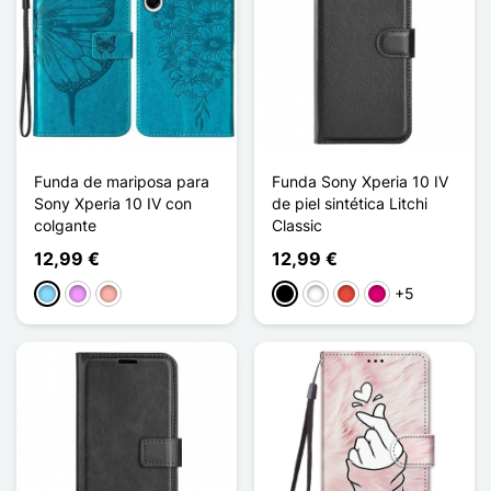
Funda de mariposa para
Funda Sony Xperia 10 IV
Sony Xperia 10 IV con
de piel sintética Litchi
colgante
Classic
12,99 €
12,99 €
+5
Azul claro
Morado claro
Oro rosa
Negro
Blanco
Rojo
Magenta