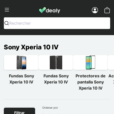
Dealy - Fundas y accesorios para smar
Menu
Rechercher
Sony Xperia 10 IV
Fundas Sony
Fundas Sony
Protectores de
Ac
Xperia 10 IV
Xperia 10 IV
pantalla Sony
Xperia 10 IV
Ordenar por
Filtrar