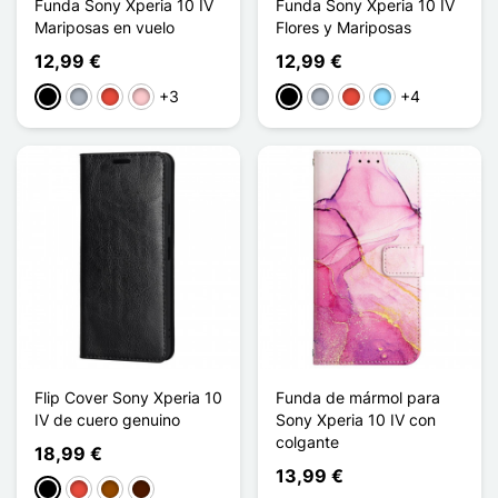
Funda Sony Xperia 10 IV
Funda Sony Xperia 10 IV
Mariposas en vuelo
Flores y Mariposas
12,99 €
12,99 €
+3
+4
Negro
Gris
Rojo
Rosa
Negro
Gris
Rojo
Azul claro
Flip Cover Sony Xperia 10
Funda de mármol para
IV de cuero genuino
Sony Xperia 10 IV con
colgante
18,99 €
13,99 €
Negro
Rojo
Marrón
Marrón oscuro