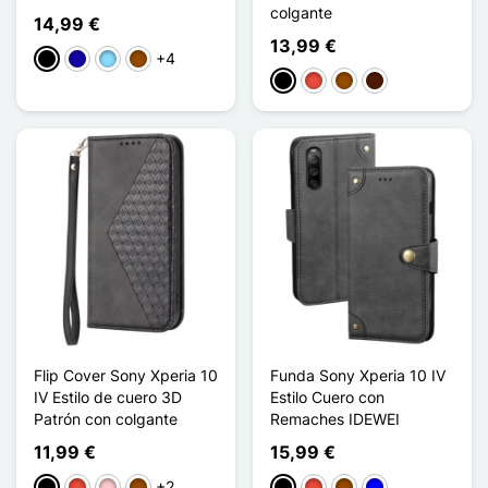
colgante
14,99 €
13,99 €
+4
Negro
Azul oscuro
Azul claro
Marrón
Negro
Rojo
Marrón
Marrón oscuro
Flip Cover Sony Xperia 10
Funda Sony Xperia 10 IV
IV Estilo de cuero 3D
Estilo Cuero con
Patrón con colgante
Remaches IDEWEI
11,99 €
15,99 €
+2