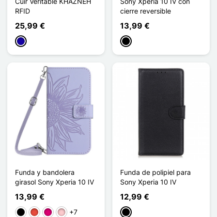
Cuir Véritable KHAZNEH
Sony Xperia 10 IV con
RFID
cierre reversible
25,99 €
13,99 €
Azul oscuro
Negro
Funda y bandolera
Funda de polipiel para
girasol Sony Xperia 10 IV
Sony Xperia 10 IV
13,99 €
12,99 €
+7
Negro
Rojo
Magenta
Rosa
Negro