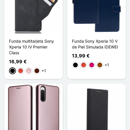
Funda multitarjeta Sony
Funda Sony Xperia 10 V
Xperia 10 IV Premier
de Piel Simulada IDEWEI
Class
13,99 €
16,99 €
+1
Negro
Rojo
Magenta
Marrón
+1
Negro
Rojo
Rosa
Marrón oscuro