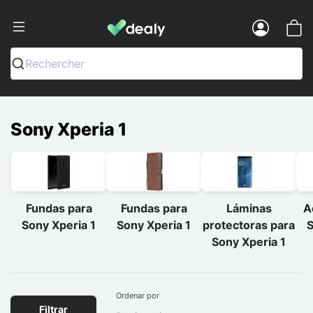
Dealy - Fundas y accesorios para smar
Menu
Rechercher
Sony Xperia 1
Fundas para
Fundas para
Láminas
A
Sony Xperia 1
Sony Xperia 1
protectoras para
S
Sony Xperia 1
Ordenar por
Filtrar