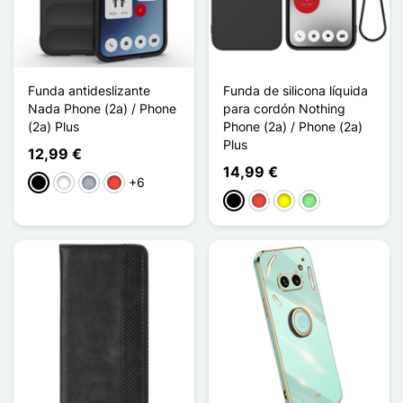
Funda antideslizante
Funda de silicona líquida
Nada Phone (2a) / Phone
para cordón Nothing
(2a) Plus
Phone (2a) / Phone (2a)
Plus
12,99 €
14,99 €
+6
Negro
Blanco
Gris
Rojo
Negro
Rojo
Amarillo
Verde claro