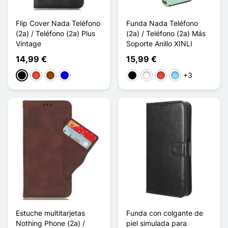
Flip Cover Nada Teléfono
Funda Nada Teléfono
(2a) / Teléfono (2a) Plus
(2a) / Teléfono (2a) Más
Vintage
Soporte Anillo XINLI
14,99 €
15,99 €
+3
Negro
Rojo
Marrón
Azul
Negro
Blanco
Rojo
Azul claro
Estuche multitarjetas
Funda con colgante de
Nothing Phone (2a) /
piel simulada para