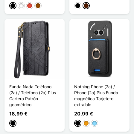
Negro
Blanco
Rojo
Marrón
Negro
Marrón oscuro
Funda Nada Teléfono
Nothing Phone (2a) /
(2a) / Teléfono (2a) Plus
Phone (2a) Plus Funda
Cartera Patrón
magnética Tarjetero
geométrico
extraíble
18,99 €
20,99 €
Negro
Negro
Naranja
Azul claro