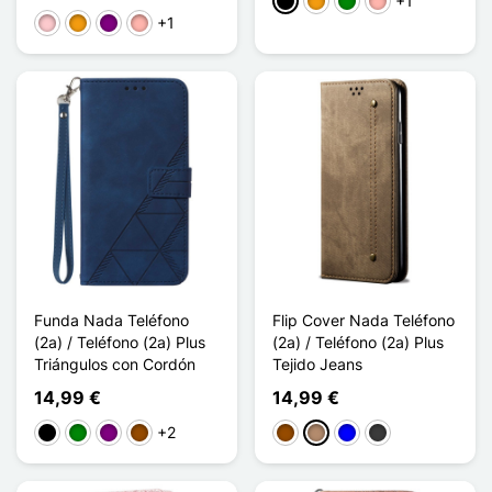
+1
Negro
Naranja
Verde
Oro rosa
+1
Rosa
Naranja
Púrpura
Oro rosa
Funda Nada Teléfono
Flip Cover Nada Teléfono
(2a) / Teléfono (2a) Plus
(2a) / Teléfono (2a) Plus
Triángulos con Cordón
Tejido Jeans
14,99 €
14,99 €
+2
Negro
Verde
Púrpura
Marrón
Marrón
Topo
Azul
Gris oscuro