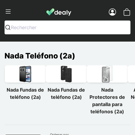
Dealy - Fundas y accesorios para smar
Menu
Rechercher
Nada Teléfono (2a)
Nada Fundas de
Nada Fundas de
Nada
teléfono (2a)
teléfono (2a)
Protectores de
N
pantalla para
teléfonos (2a)
Ordenar por