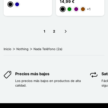
14,99 €
Negro
Azul oscuro
+1
Negro
Verde
Púrpura
Marrón
1
2
Next page
Inicio
Nothing
Nada Teléfono (2a)
Precios más bajos
Sat
Los precios más bajos en productos de alta
Fáci
calidad.
sigu