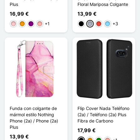
Plus
Floral Mariposa Colgante
16,99 €
13,99 €
+1
+3
Rosa
Naranja
Púrpura
Oro rosa
Negro
Gris
Rojo
Azul claro
Funda con colgante de
Flip Cover Nada Teléfono
mármol estilo Nothing
(2a) / Teléfono (2a) Plus
Phone (2a) / Phone (2a)
Fibra de Carbono
Plus
17,99 €
13,99 €