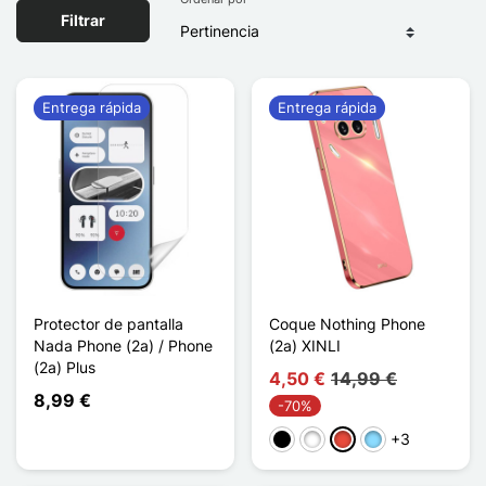
Filtrar
Entrega rápida
Entrega rápida
Protector de pantalla
Coque Nothing Phone
Nada Phone (2a) / Phone
(2a) XINLI
(2a) Plus
4,50 €
14,99 €
8,99 €
-70%
+3
Negro
Blanco
Rojo
Azul claro