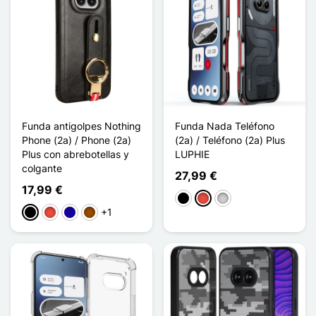
Funda antigolpes Nothing
Funda Nada Teléfono
Phone (2a) / Phone (2a)
(2a) / Teléfono (2a) Plus
Plus con abrebotellas y
LUPHIE
colgante
27,99 €
17,99 €
Negro
Rojo
Plata
+1
Negro
Rojo
Azul oscuro
Marrón