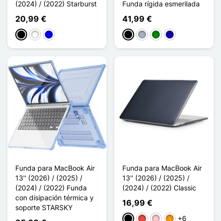
(2024) / (2022) Starburst
Funda rígida esmerilada
20,99 €
41,99 €
Negro
Blanco
Azul
Negro
Gris
Verde
Azul oscuro
Funda para MacBook Air
Funda para MacBook Air
13'' (2026) / (2025) /
13'' (2026) / (2025) /
(2024) / (2022) Funda
(2024) / (2022) Classic
con disipación térmica y
16,99 €
soporte STARSKY
+6
Negro
Rojo
Rosa
Naranja