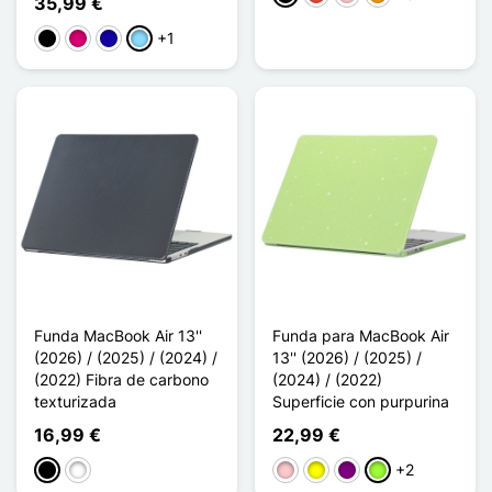
35,99 €
+1
Negro
Magenta
Azul oscuro
Azul claro
Funda MacBook Air 13''
Funda para MacBook Air
(2026) / (2025) / (2024) /
13'' (2026) / (2025) /
(2022) Fibra de carbono
(2024) / (2022)
texturizada
Superficie con purpurina
16,99 €
22,99 €
+2
Negro
Blanco
Rosa
Amarillo
Púrpura
Verde manzana