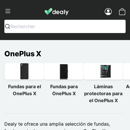
Dealy - Fundas y accesorios para smar
Menu
Rechercher
OnePlus X
Fundas para el
Fundas para
Láminas
A
OnePlus X
OnePlus X
protectoras para
el OnePlus X
Dealy te ofrece una amplia selección de fundas,