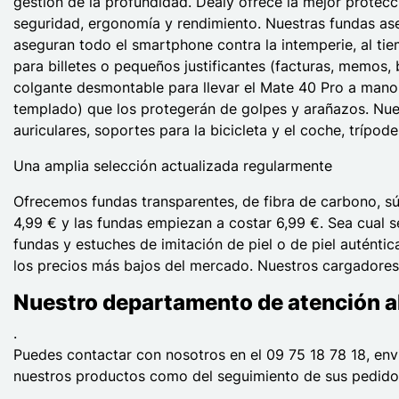
gestión de la profundidad. Dealy ofrece la mejor protec
seguridad, ergonomía y rendimiento. Nuestras fundas ase
aseguran todo el smartphone contra la intemperie, al tiem
para billetes o pequeños justificantes (facturas, memos, 
colgante desmontable para llevar el Mate 40 Pro a mano. 
templado) que los protegerán de golpes y arañazos. Nues
auriculares, soportes para la bicicleta y el coche, tríp
Una amplia selección actualizada regularmente
Ofrecemos fundas transparentes, de fibra de carbono, súpe
4,99 € y las fundas empiezan a costar 6,99 €. Sea cual 
fundas y estuches de imitación de piel o de piel autént
los precios más bajos del mercado. Nuestros cargadores 
Nuestro departamento de atención al 
.
Puedes contactar con nosotros en el 09 75 18 78 18, env
nuestros productos como del seguimiento de sus pedidos