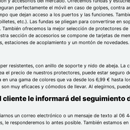
ción y accesorios del mercado. Ofrecemos fundas y estuche
guran perfectamente el móvil en caso de golpes, contra a
po que dejan acceso a los puertos y las funciones. También 
billetes, etc.). Las fundas se pliegan para convertirse en 
También ofrecemos la mejor selección de protectores de pant
tra sección de accesorios se compone de tarjetas de memor
odes, estaciones de acoplamiento y un montón de novedades.
r resistentes, con anillo de soporte y nido de abeja. La cl
sea el precio de nuestros protectores, puede estar seguro 
ica en una gama de colores que va desde los 6,99 € hasta l
son muy eficaces y cómodos de llevar. Al elegirnos, puede 
cliente le informará del seguimiento 
iarnos un correo electrónico o un mensaje de texto al 06 4
, le responderemos lo antes posible. También estamos en 