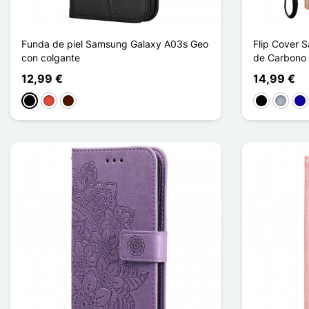
Funda de piel Samsung Galaxy A03s Geo
Flip Cover 
con colgante
de Carbono
12,99 €
14,99 €
Negro
Rojo
Marrón oscuro
Negro
Gris
Azu