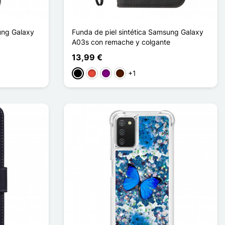
ung Galaxy
Funda de piel sintética Samsung Galaxy
A03s con remache y colgante
13,99 €
+1
Negro
Rojo
Púrpura
Marrón oscuro