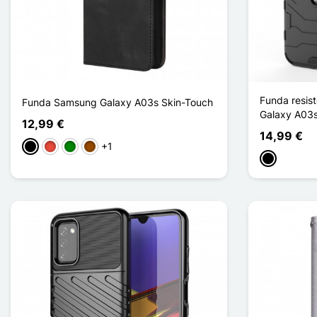
Funda resist
Funda Samsung Galaxy A03s Skin-Touch
Galaxy A03
12,99 €
14,99 €
+1
Negro
Rojo
Verde
Marrón
Negro