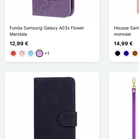
Funda Samsung Galaxy A03s Flower
Housse Sam
Mandala
monnaie
12,99 €
14,99 €
+1
Rojo
Rosa
Azul claro
Morado claro
Negro
Azul os
Ma