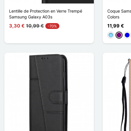
Lentille de Protection en Verre Trempé
Coque Samsu
Samsung Galaxy A03s
Colors
3,30 €
10,99 €
11,99 €
-70%
Azul claro
Púrpur
Azu