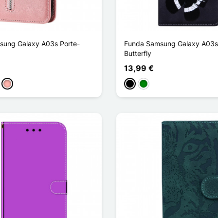
sung Galaxy A03s Porte-
Funda Samsung Galaxy A03s
Butterfly
13,99 €
curo
rrón
Oro rosa
Negro
Verde