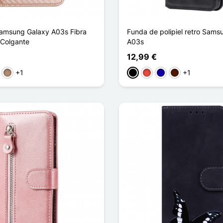
Samsung Galaxy A03s Fibra
Funda de polipiel retro Sams
 Colgante
A03s
12,99 €
+1
+1
l oscuro
Topo
Negro
Rojo
Azul oscuro
Marrón oscuro