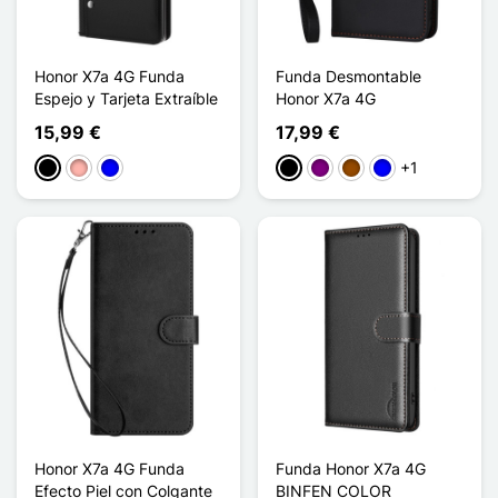
Honor X7a 4G Funda
Funda Desmontable
Espejo y Tarjeta Extraíble
Honor X7a 4G
15,99 €
17,99 €
+1
Negro
Oro rosa
Azul
Negro
Púrpura
Marrón
Azul
Honor X7a 4G Funda
Funda Honor X7a 4G
Efecto Piel con Colgante
BINFEN COLOR