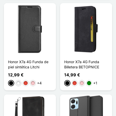
Honor X7a 4G Funda de
Honor X7a 4G Funda
piel sintética Litchi
Billetera BETOPNICE
12,99 €
14,99 €
+4
+1
Negro
Blanco
Rojo
Rosa
Negro
Rojo
Rosa
Verde