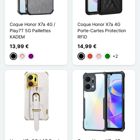
Coque Honor X7a 4G /
Coque Honor X7a 4G
Play7T 5G Paillettes
Porte-Cartes Protection
KADEM
RFID
13,99 €
14,99 €
+2
Negro
Rosa
Púrpura
Negro
Rojo
Rosa
Verde