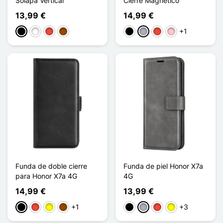
Solapa Vertical
Cierre Magnético
13,99 €
14,99 €
+1
Negro
Blanco
Rojo
Marrón
Negro
Gris
Rojo
Rosa
Funda de doble cierre
Funda de piel Honor X7a
para Honor X7a 4G
4G
14,99 €
13,99 €
+1
+3
Negro
Rojo
Amarillo
Marrón
Negro
Gris
Rojo
Amarillo