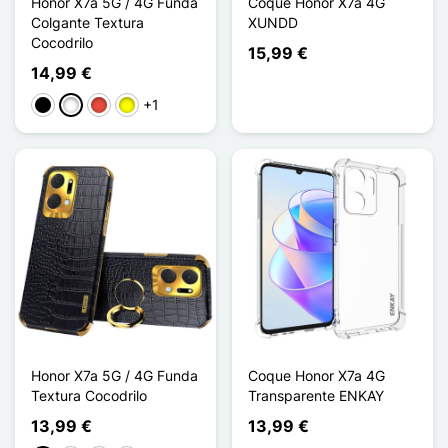
Honor X7a 5G / 4G Funda
Coque Honor X7a 4G
Colgante Textura
XUNDD
Cocodrilo
15,99 €
14,99 €
+1
Negro
Blanco
Rojo
Amarillo
Honor X7a 5G / 4G Funda
Coque Honor X7a 4G
Textura Cocodrilo
Transparente ENKAY
13,99 €
13,99 €