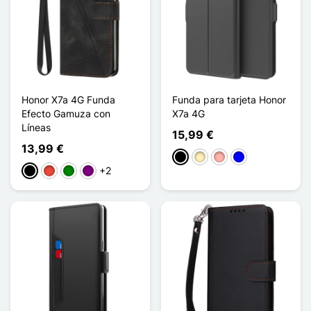
Honor X7a 4G Funda
Funda para tarjeta Honor
Efecto Gamuza con
X7a 4G
Líneas
15,99 €
13,99 €
Negro
Oro
Oro rosa
Azul
+2
Negro
Rojo
Verde
Púrpura