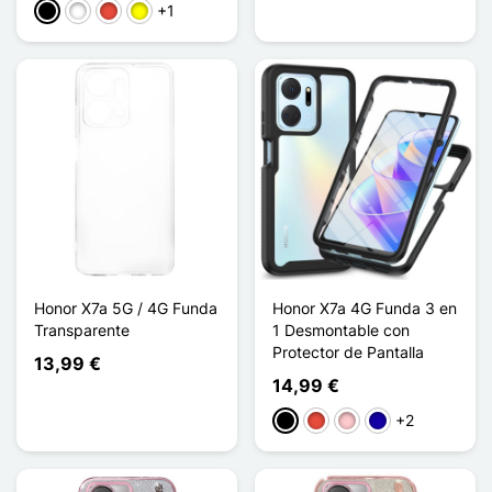
+1
Negro
Blanco
Rojo
Amarillo
Honor X7a 5G / 4G Funda
Honor X7a 4G Funda 3 en
Transparente
1 Desmontable con
Protector de Pantalla
13,99 €
14,99 €
+2
Negro
Rojo
Rosa
Azul oscuro