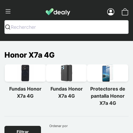
Dealy - Fundas y accesorios para smar
Menu
Rechercher
Honor X7a 4G
Fundas Honor
Fundas Honor
Protectores de
X7a 4G
X7a 4G
pantalla Honor
X7a 4G
Ordenar por
Filtrar