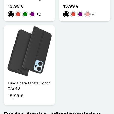
13,99 €
13,99 €
+2
+1
Negro
Rojo
Verde
Púrpura
Negro
Rojo
Púrpura
Oro rosa
Funda para tarjeta Honor
X7a 4G
15,99 €