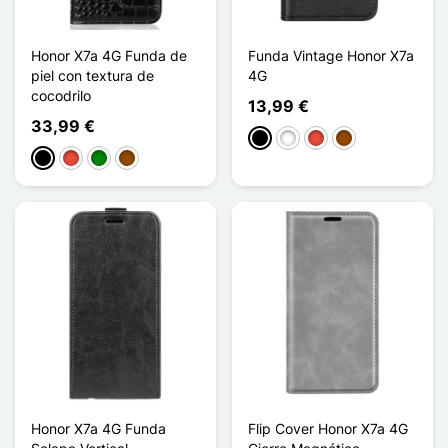
Honor X7a 4G Funda de
Funda Vintage Honor X7a
piel con textura de
4G
cocodrilo
13,99 €
33,99 €
Negro
Blanco
Rojo
Marrón
Negro
Rojo
Verde
Marrón
Honor X7a 4G Funda
Flip Cover Honor X7a 4G