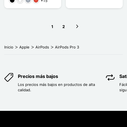
+15
Negro
Blanco
Gris
Rojo
1
2
Next page
Inicio
Apple
AirPods
AirPods Pro 3
Precios más bajos
Sat
Los precios más bajos en productos de alta
Fáci
calidad.
sigu