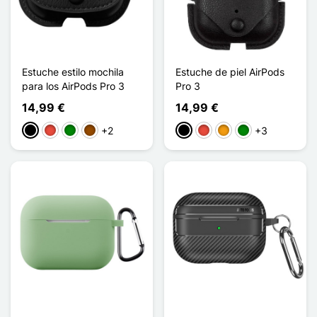
Estuche estilo mochila
Estuche de piel AirPods
para los AirPods Pro 3
Pro 3
14,99 €
14,99 €
+2
+3
Negro
Rojo
Verde
Marrón
Negro
Rojo
Naranja
Verde