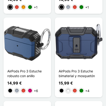
+1
+1
Negro
Rojo
Naranja
Verde
Negro
Gris
Rojo
Verde
AirPods Pro 3 Estuche
AirPods Pro 3 Estuche
robusto con anillo
bimaterial y mosquetón
14,99 €
15,99 €
+6
+4
Negro
Gris
Rojo
Magenta
Negro
Blanco
Rojo
Verde