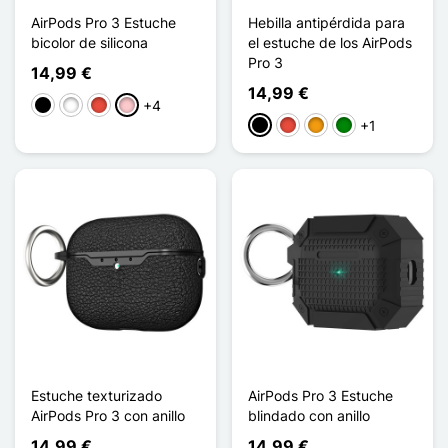
AirPods Pro 3 Estuche
Hebilla antipérdida para
bicolor de silicona
el estuche de los AirPods
Pro 3
14,99 €
14,99 €
+4
Negro
Blanco
Rojo
Rosa
+1
Negro
Rojo
Naranja
Verde
Estuche texturizado
AirPods Pro 3 Estuche
AirPods Pro 3 con anillo
blindado con anillo
14,99 €
14,99 €