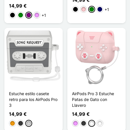
14,99 €
14,99 €
+1
Negro
Rosa
Verde
Azul marino
+1
Negro
Verde
Púrpura
Morado claro
Estuche estilo casete
AirPods Pro 3 Estuche
retro para los AirPods Pro
Patas de Gato con
3
Llavero
14,99 €
14,99 €
Naranja
Gris oscuro
Gris clair
Morado claro
Gris oscuro
Rose Clair
Bleu Bébé