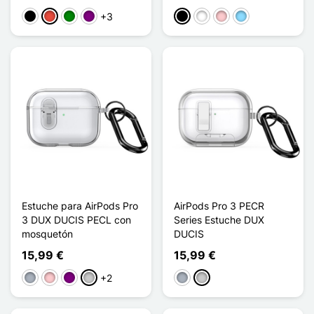
+3
Negro
Rojo
Verde
Púrpura
Negro
Blanco
Rosa
Azul claro
Estuche para AirPods Pro
AirPods Pro 3 PECR
3 DUX DUCIS PECL con
Series Estuche DUX
mosquetón
DUCIS
15,99 €
15,99 €
+2
Gris
Rosa
Púrpura
Transparente
Gris
Transparente