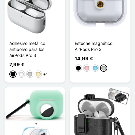
Adhesivo metálico
Estuche magnético
antipolvo para los
AirPods Pro 3
AirPods Pro 3
14,99 €
7,99 €
Negro
Rosa
Azul claro
Transparente
+1
Negro
Blanco
Plata
Oro