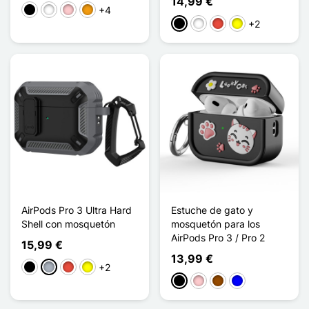
14,99 €
+4
Negro
Blanco
Rosa
Naranja
+2
Negro
Blanco
Rojo
Amarillo
AirPods Pro 3 Ultra Hard
Estuche de gato y
Shell con mosquetón
mosquetón para los
AirPods Pro 3 / Pro 2
15,99 €
13,99 €
+2
Negro
Gris
Rojo
Amarillo
Negro
Rosa
Marrón
Azul