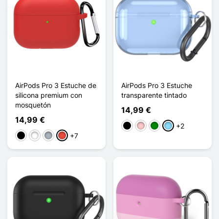
AirPods Pro 3 Estuche de
AirPods Pro 3 Estuche
silicona premium con
transparente tintado
mosquetón
14,99 €
14,99 €
+2
Negro
Rosa
Verde
Azul claro
+7
Negro
Blanco
Gris
Rojo