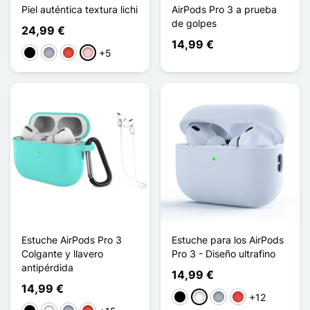
Piel auténtica textura lichi
AirPods Pro 3 a prueba
de golpes
24,99 €
14,99 €
+5
Negro
Gris
Rojo
Rosa
Estuche AirPods Pro 3
Estuche para los AirPods
Colgante y llavero
Pro 3 - Diseño ultrafino
antipérdida
14,99 €
14,99 €
+12
Negro
Blanco
Gris
Rojo