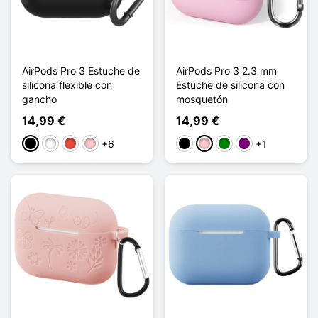
AirPods Pro 3 Estuche de
AirPods Pro 3 2.3 mm
silicona flexible con
Estuche de silicona con
gancho
mosquetón
14,99 €
14,99 €
+6
+1
Negro
Blanco
Rojo
Rosa
Negro
Rosa
Verde
Púrpura