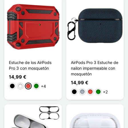
Estuche de los AirPods
AirPods Pro 3 Estuche de
Pro 3 con mosquetón
nailon impermeable con
mosquetón
14,99 €
14,99 €
+4
Negro
Blanco
Rojo
Verde
+2
Negro
Gris
Rojo
Verde