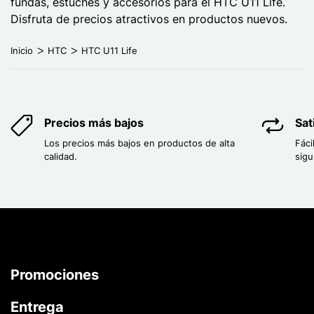
fundas, estuches y accesorios para el HTC U11 Life.
Disfruta de precios atractivos en productos nuevos.
Inicio
HTC
HTC U11 Life
Precios más bajos
Sat
Los precios más bajos en productos de alta
Fáci
calidad.
sigu
Promociones
Entrega