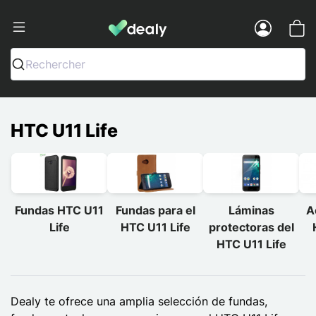
Dealy - Fundas y accesorios para smar
Menu
Rechercher
HTC U11 Life
Fundas HTC U11
Fundas para el
Láminas
A
Life
HTC U11 Life
protectoras del
HTC U11 Life
Dealy te ofrece una amplia selección de fundas,