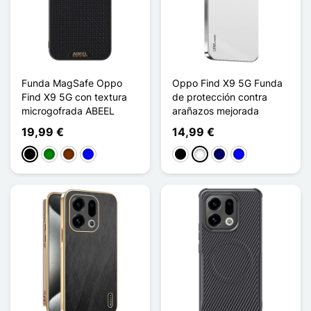
Funda MagSafe Oppo
Oppo Find X9 5G Funda
Find X9 5G con textura
de protección contra
microgofrada ABEEL
arañazos mejorada
19,99 €
14,99 €
Negro
Verde
Café
Azul
Negro
Blanco
Azul marino
Azul