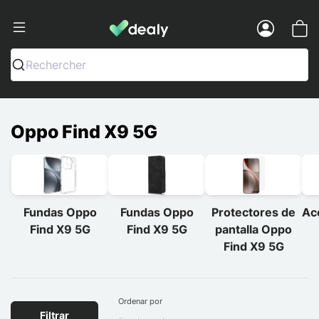
Dealy - Fundas y accesorios para smar
Menu
Rechercher
Oppo Find X9 5G
Fundas Oppo
Fundas Oppo
Protectores de
Ac
Find X9 5G
Find X9 5G
pantalla Oppo
Find X9 5G
Ordenar por
Filtrar