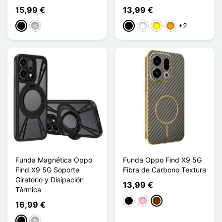
15,99 €
13,99 €
+2
Negro
Plata
Negro
Blanco
Amarillo
Naranja
Funda Magnética Oppo
Funda Oppo Find X9 5G
Find X9 5G Soporte
Fibra de Carbono Textura
Giratorio y Disipación
13,99 €
Térmica
Negro
Rosa
Café
16,99 €
Negro
Plata