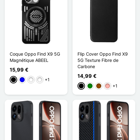
Coque Oppo Find X9 5G
Flip Cover Oppo Find X9
Magnétique ABEEL
5G Texture Fibre de
Carbone
15,99 €
14,99 €
+1
Negro
Azul
Rose Violet
Vert Clair
+1
Negro
Verde
Marrón
Oro rosa