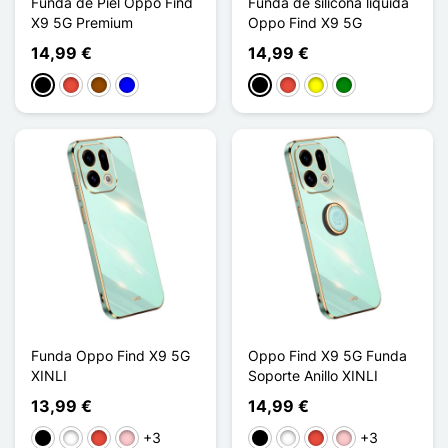
Funda de Piel Oppo Find
Funda de silicona líquida
X9 5G Premium
Oppo Find X9 5G
14,99 €
14,99 €
Negro
Rojo
Marrón
Azul
Negro
Rojo
Amarillo
Verde
Funda Oppo Find X9 5G
Oppo Find X9 5G Funda
XINLI
Soporte Anillo XINLI
13,99 €
14,99 €
+3
+3
Negro
Blanco
Rojo
Rosa
Negro
Blanco
Rojo
Rosa