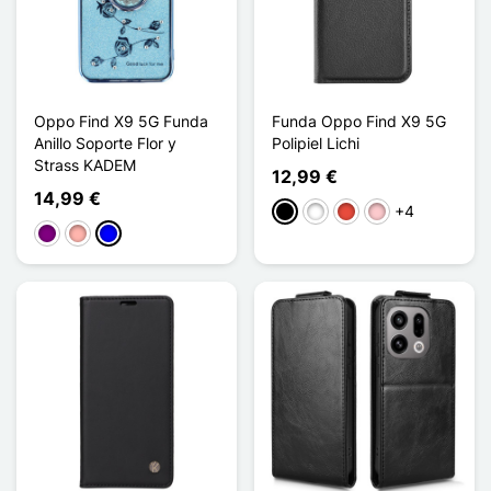
Oppo Find X9 5G Funda
Funda Oppo Find X9 5G
Anillo Soporte Flor y
Polipiel Lichi
Strass KADEM
12,99 €
14,99 €
+4
Negro
Blanco
Rojo
Rosa
Púrpura
Oro rosa
Azul