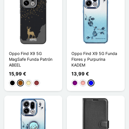
Oppo Find X9 5G
Oppo Find X9 5G Funda
MagSafe Funda Patrón
Flores y Purpurina
ABEEL
KADEM
15,99 €
13,99 €
Negro
Marrón
Oro
Rojo oscuro
Púrpura
Oro rosa
Azul