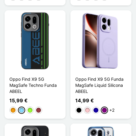
Oppo Find X9 5G
Oppo Find X9 5G Funda
MagSafe Techno Funda
MagSafe Liquid Silicona
ABEEL
ABEEL
15,99 €
14,99 €
+2
Naranja
Azul claro
Verde manzana
Rojo oscuro
Negro
Rosa
Azul oscuro
Púrpura