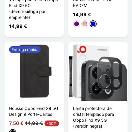
Find X9 5G
KADEM
(déverrouillage par
14,99 €
empreinte)
Púrpura
Oro rosa
Azul
14,99 €
Entrega rápida
Housse Oppo Find X9 5G
Lente protectora de
Design 9 Porte-Cartes
cristal templado para
Oppo Find X9 5G
7,50 €
14,99 €
-50%
(versión negra)