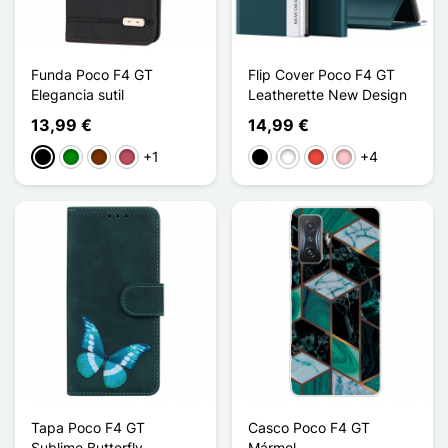
Funda Poco F4 GT
Flip Cover Poco F4 GT
Elegancia sutil
Leatherette New Design
13,99 €
14,99 €
+1
+4
Negro
Verde
Café
Rosa oscuro
Negro
Blanco
Rojo
Rosa
Tapa Poco F4 GT
Casco Poco F4 GT
Sublime Butterfly
Mármol