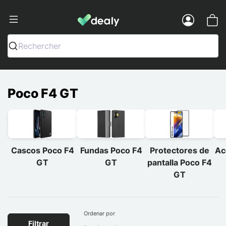
Dealy - Fundas y accesorios para smar
Menu
Rechercher
Poco F4 GT
Cascos Poco F4
Fundas Poco F4
Protectores de
Ac
GT
GT
pantalla Poco F4
GT
Ordenar por
Filtrar