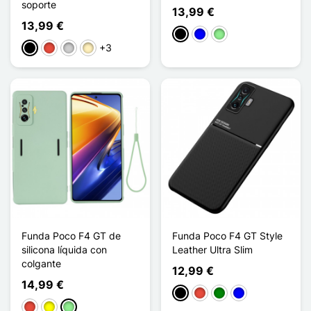
soporte
13,99 €
13,99 €
Negro
Azul
Verde claro
+3
Negro
Rojo
Plata
Oro
Funda Poco F4 GT de
Funda Poco F4 GT Style
silicona líquida con
Leather Ultra Slim
colgante
12,99 €
14,99 €
Negro
Rojo
Verde
Azul
Rojo
Amarillo
Verde claro