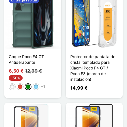
Coque Poco F4 GT
Protector de pantalla de
Antidérapante
cristal templado para
Xiaomi Poco F4 GT /
6,50 €
12,99 €
Poco F3 (marco de
-50%
instalación)
+1
Blanco
Rojo
Verde
Azul claro
14,99 €